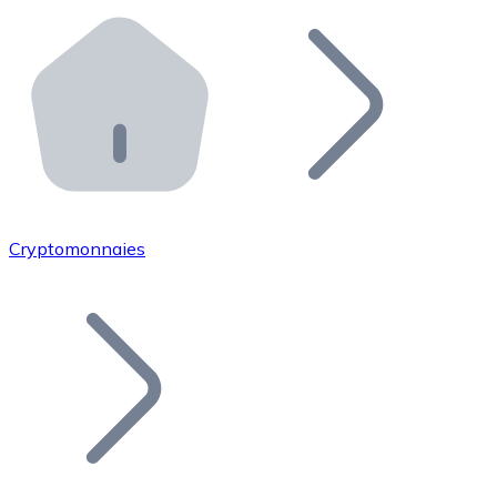
Effectuez des opérations de plus grande envergure. O
Distributeurs automatiques Bitnovo
Intégrez un ATM Bitnovo dans votre entreprise et per
API Bitnovo
Intégrez notre API dans votre écosystème.
Devenir Distributeur
Rejoignez notre réseau de distributeurs et commercialis
Cryptomonnaies
Lister un Token
Ajoutez le token de votre projet à notre service d'acha