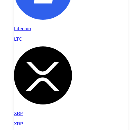
Litecoin
LTC
XRP
XRP