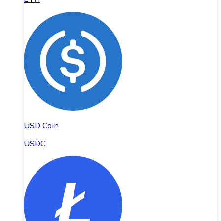
USD Coin
USDC