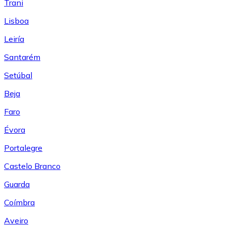
Trani
Lisboa
Leiría
Santarém
Setúbal
Beja
Faro
Évora
Portalegre
Castelo Branco
Guarda
Coímbra
Aveiro