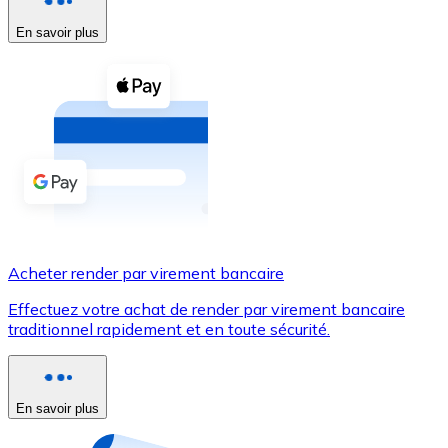
En savoir plus
Voir toutes
Coupons crypto
Achetez des cryptomonnaies en espèces et d'autres m
Acheter avec espèces
Virement SEPA
Ajoutez des fonds à votre compte Bitnovo ou effectuez 
Acheter avec virement bancaire
Acheter render par virement bancaire
Carte de crédit / débit
Effectuez votre achat de render par virement bancaire
Utilisez les cartes Visa et Mastercard pour acheter des
traditionnel rapidement et en toute sécurité.
Acheter avec carte
Boutique - Cartes
En savoir plus
Nouveau