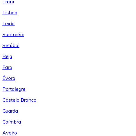
Trani
Lisboa
Leiría
Santarém
Setúbal
Beja
Faro
Évora
Portalegre
Castelo Branco
Guarda
Coímbra
Aveiro