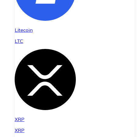
Litecoin
LTC
XRP
XRP