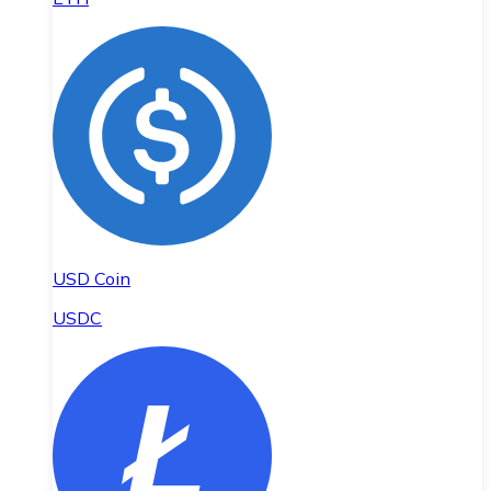
USD Coin
USDC