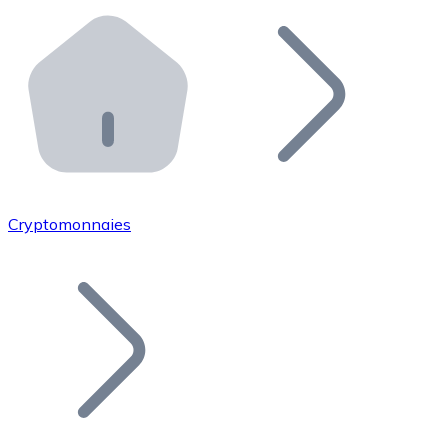
Effectuez des opérations de plus grande envergure. O
Distributeurs automatiques Bitnovo
Intégrez un ATM Bitnovo dans votre entreprise et per
API Bitnovo
Intégrez notre API dans votre écosystème.
Devenir Distributeur
Rejoignez notre réseau de distributeurs et commercialis
Cryptomonnaies
Lister un Token
Ajoutez le token de votre projet à notre service d'acha