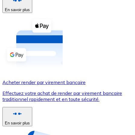
En savoir plus
Voir toutes
Coupons crypto
Achetez des cryptomonnaies en espèces et d'autres m
Acheter avec espèces
Virement SEPA
Ajoutez des fonds à votre compte Bitnovo ou effectuez 
Acheter avec virement bancaire
Acheter render par virement bancaire
Carte de crédit / débit
Effectuez votre achat de render par virement bancaire
Utilisez les cartes Visa et Mastercard pour acheter des
traditionnel rapidement et en toute sécurité.
Acheter avec carte
Boutique - Cartes
En savoir plus
Nouveau