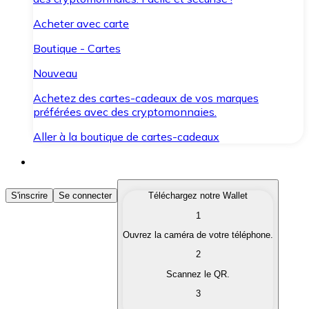
Acheter avec carte
Boutique - Cartes
Nouveau
Achetez des cartes-cadeaux de vos marques
préférées avec des cryptomonnaies.
Aller à la boutique de cartes-cadeaux
Acheter des Cryptomonnaies
S'inscrire
Se connecter
Téléchargez notre Wallet
1
Achetez les cryptomonnaies qui vous intéressent rapid
Ouvrez la caméra de votre téléphone.
Vendre des Cryptomonnaies
2
Convertissez vos cryptomonnaies en monnaie fiduciair
Scannez le QR.
3
Échanger (Swap)