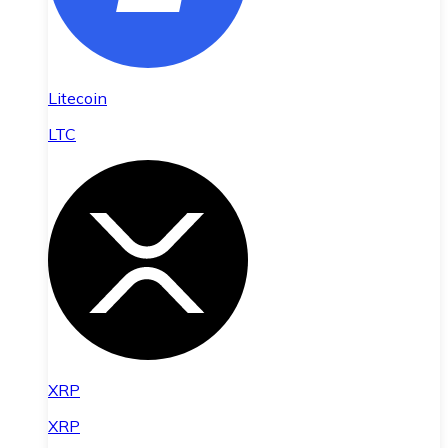
Litecoin
LTC
XRP
XRP