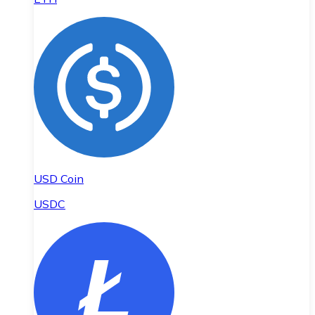
USD Coin
USDC