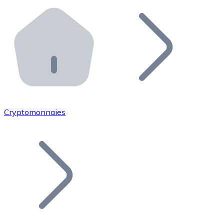
Effectuez des opérations de plus grande envergure. O
Distributeurs automatiques Bitnovo
Intégrez un ATM Bitnovo dans votre entreprise et per
API Bitnovo
Intégrez notre API dans votre écosystème.
Devenir Distributeur
Rejoignez notre réseau de distributeurs et commercialis
Cryptomonnaies
Lister un Token
Ajoutez le token de votre projet à notre service d'acha