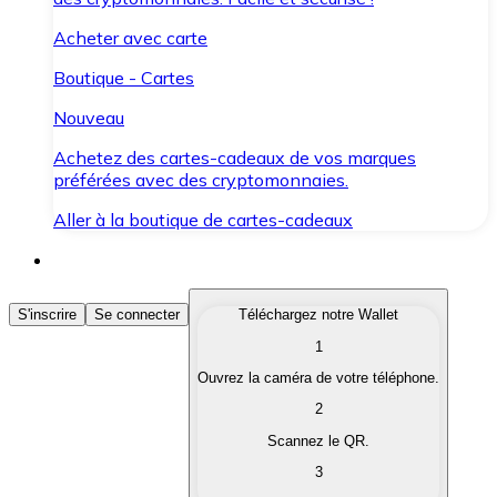
Acheter avec carte
Boutique - Cartes
Nouveau
Achetez des cartes-cadeaux de vos marques
préférées avec des cryptomonnaies.
Aller à la boutique de cartes-cadeaux
Acheter des Cryptomonnaies
S'inscrire
Se connecter
Téléchargez notre Wallet
1
Achetez les cryptomonnaies qui vous intéressent rapid
Ouvrez la caméra de votre téléphone.
Vendre des Cryptomonnaies
2
Convertissez vos cryptomonnaies en monnaie fiduciair
Scannez le QR.
3
Échanger (Swap)