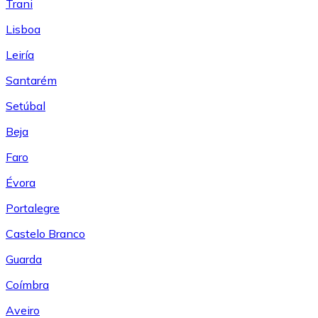
Trani
Lisboa
Leiría
Santarém
Setúbal
Beja
Faro
Évora
Portalegre
Castelo Branco
Guarda
Coímbra
Aveiro