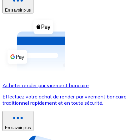
En savoir plus
Voir toutes
Coupons crypto
Achetez des cryptomonnaies en espèces et d'autres m
Acheter avec espèces
Virement SEPA
Ajoutez des fonds à votre compte Bitnovo ou effectuez 
Acheter avec virement bancaire
Acheter render par virement bancaire
Carte de crédit / débit
Effectuez votre achat de render par virement bancaire
Utilisez les cartes Visa et Mastercard pour acheter des
traditionnel rapidement et en toute sécurité.
Acheter avec carte
Boutique - Cartes
En savoir plus
Nouveau