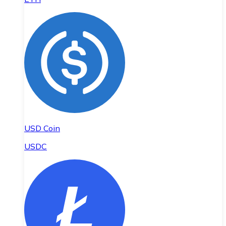
USD Coin
USDC