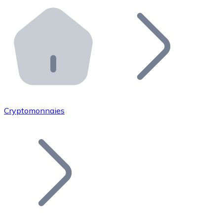
Effectuez des opérations de plus grande envergure. O
Distributeurs automatiques Bitnovo
Intégrez un ATM Bitnovo dans votre entreprise et per
API Bitnovo
Intégrez notre API dans votre écosystème.
Devenir Distributeur
Rejoignez notre réseau de distributeurs et commercialis
Cryptomonnaies
Lister un Token
Ajoutez le token de votre projet à notre service d'acha