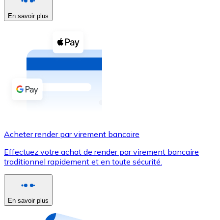
En savoir plus
Voir toutes
Coupons crypto
Achetez des cryptomonnaies en espèces et d'autres m
Acheter avec espèces
Virement SEPA
Ajoutez des fonds à votre compte Bitnovo ou effectuez 
Acheter avec virement bancaire
Acheter render par virement bancaire
Carte de crédit / débit
Effectuez votre achat de render par virement bancaire
Utilisez les cartes Visa et Mastercard pour acheter des
traditionnel rapidement et en toute sécurité.
Acheter avec carte
Boutique - Cartes
En savoir plus
Nouveau