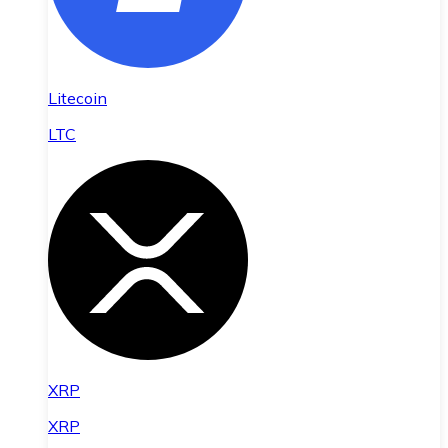
Litecoin
LTC
XRP
XRP