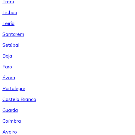
Trani
Lisboa
Leiría
Santarém
Setúbal
Beja
Faro
Évora
Portalegre
Castelo Branco
Guarda
Coímbra
Aveiro