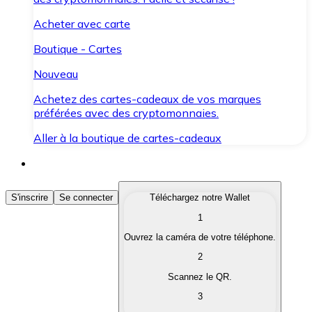
Acheter avec carte
Boutique - Cartes
Nouveau
Achetez des cartes-cadeaux de vos marques
préférées avec des cryptomonnaies.
Aller à la boutique de cartes-cadeaux
Acheter des Cryptomonnaies
S'inscrire
Se connecter
Téléchargez notre Wallet
1
Achetez les cryptomonnaies qui vous intéressent rapid
Ouvrez la caméra de votre téléphone.
Vendre des Cryptomonnaies
2
Convertissez vos cryptomonnaies en monnaie fiduciair
Scannez le QR.
3
Échanger (Swap)