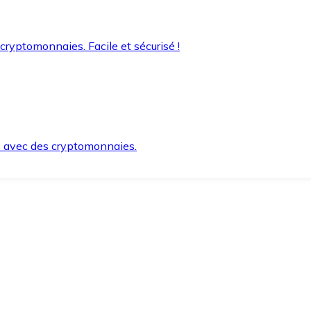
 cryptomonnaies. Facile et sécurisé !
s avec des cryptomonnaies.
ement et en toute sécurité.
e lorsque vous en avez besoin.