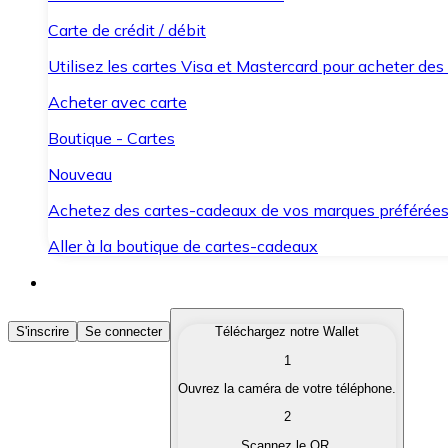
Carte de crédit / débit
Utilisez les cartes Visa et Mastercard pour acheter des
Acheter avec carte
Boutique - Cartes
Nouveau
Achetez des cartes-cadeaux de vos marques préférée
Aller à la boutique de cartes-cadeaux
Acheter des Cryptomonnaies
S'inscrire
Se connecter
Téléchargez notre Wallet
1
Achetez les cryptomonnaies qui vous intéressent rapid
Ouvrez la caméra de votre téléphone.
Vendre des Cryptomonnaies
2
Convertissez vos cryptomonnaies en monnaie fiduciair
Scannez le QR.