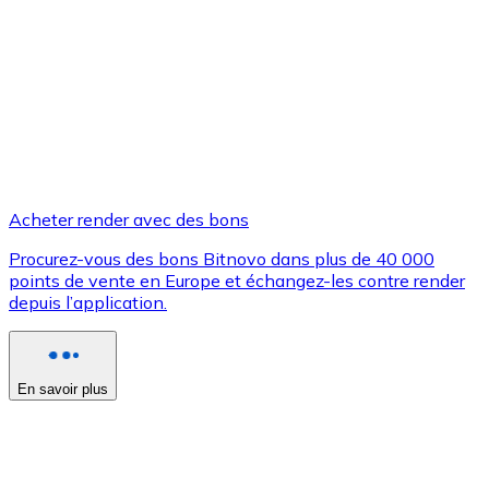
Achetez des cartes-cadeaux de vos marques préférées
Aller à la boutique de cartes-cadeaux
Acheter render avec des bons
Procurez-vous des bons Bitnovo dans plus de 40 000
points de vente en Europe et échangez-les contre render
depuis l’application.
En savoir plus