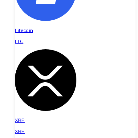
Litecoin
LTC
XRP
XRP