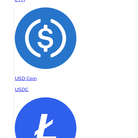
USD Coin
USDC