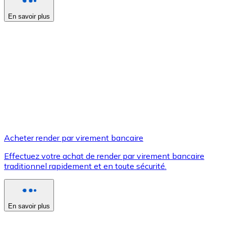
En savoir plus
Voir toutes
Coupons crypto
Achetez des cryptomonnaies en espèces et d'autres m
Acheter avec espèces
Virement SEPA
Ajoutez des fonds à votre compte Bitnovo ou effectuez 
Acheter avec virement bancaire
Acheter render par virement bancaire
Carte de crédit / débit
Effectuez votre achat de render par virement bancaire
Utilisez les cartes Visa et Mastercard pour acheter des
traditionnel rapidement et en toute sécurité.
Acheter avec carte
Boutique - Cartes
En savoir plus
Nouveau