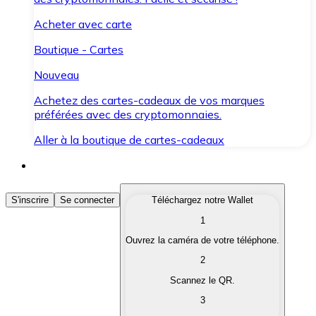
Acheter avec carte
Boutique - Cartes
Nouveau
Achetez des cartes-cadeaux de vos marques
préférées avec des cryptomonnaies.
Aller à la boutique de cartes-cadeaux
Acheter des Cryptomonnaies
S'inscrire
Se connecter
Téléchargez notre Wallet
1
Achetez les cryptomonnaies qui vous intéressent rapid
Ouvrez la caméra de votre téléphone.
Vendre des Cryptomonnaies
2
Convertissez vos cryptomonnaies en monnaie fiduciair
Scannez le QR.
3
Échanger (Swap)