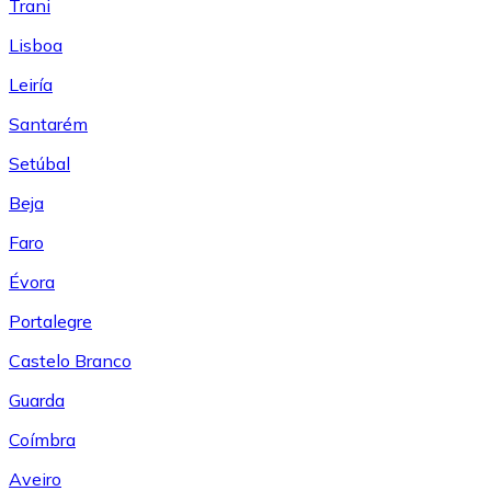
Trani
Lisboa
Leiría
Santarém
Setúbal
Beja
Faro
Évora
Portalegre
Castelo Branco
Guarda
Coímbra
Aveiro