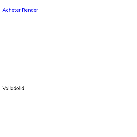
Acheter Render
Bitcoin
BTC
Valladolid
Ethereum
ETH