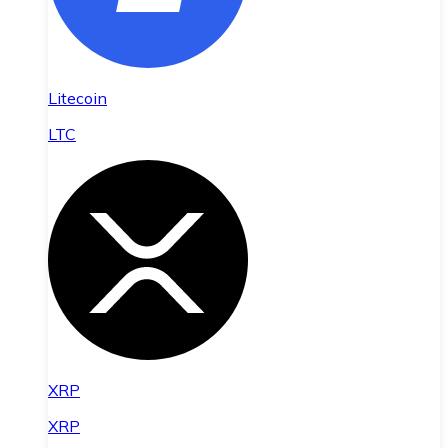
Litecoin
LTC
XRP
XRP