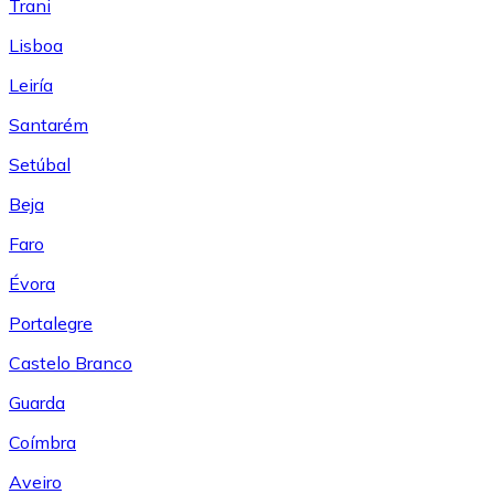
Trani
Lisboa
Leiría
Santarém
Setúbal
Beja
Faro
Évora
Portalegre
Castelo Branco
Guarda
Coímbra
Aveiro