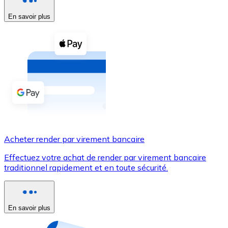
En savoir plus
Voir toutes
Coupons crypto
Achetez des cryptomonnaies en espèces et d'autres m
Acheter avec espèces
Virement SEPA
Ajoutez des fonds à votre compte Bitnovo ou effectuez 
Acheter avec virement bancaire
Acheter render par virement bancaire
Carte de crédit / débit
Effectuez votre achat de render par virement bancaire
Utilisez les cartes Visa et Mastercard pour acheter des
traditionnel rapidement et en toute sécurité.
Acheter avec carte
Boutique - Cartes
En savoir plus
Nouveau