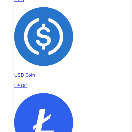
USD Coin
USDC