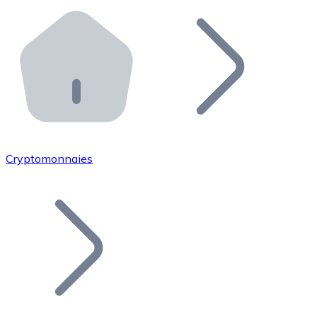
Effectuez des opérations de plus grande envergure. O
Distributeurs automatiques Bitnovo
Intégrez un ATM Bitnovo dans votre entreprise et per
API Bitnovo
Intégrez notre API dans votre écosystème.
Devenir Distributeur
Rejoignez notre réseau de distributeurs et commercialis
Cryptomonnaies
Lister un Token
Ajoutez le token de votre projet à notre service d'acha