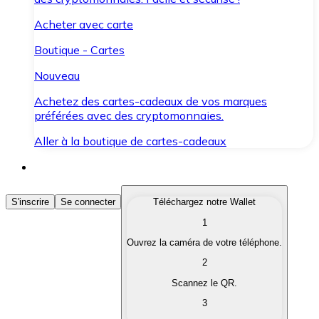
Acheter avec carte
Boutique - Cartes
Nouveau
Achetez des cartes-cadeaux de vos marques
préférées avec des cryptomonnaies.
Aller à la boutique de cartes-cadeaux
Acheter des Cryptomonnaies
S'inscrire
Se connecter
Téléchargez notre Wallet
1
Achetez les cryptomonnaies qui vous intéressent rapid
Ouvrez la caméra de votre téléphone.
Vendre des Cryptomonnaies
2
Convertissez vos cryptomonnaies en monnaie fiduciair
Scannez le QR.
3
Échanger (Swap)