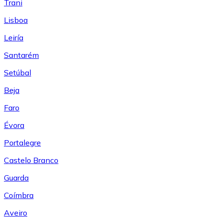
Trani
Lisboa
Leiría
Santarém
Setúbal
Beja
Faro
Évora
Portalegre
Castelo Branco
Guarda
Coímbra
Aveiro