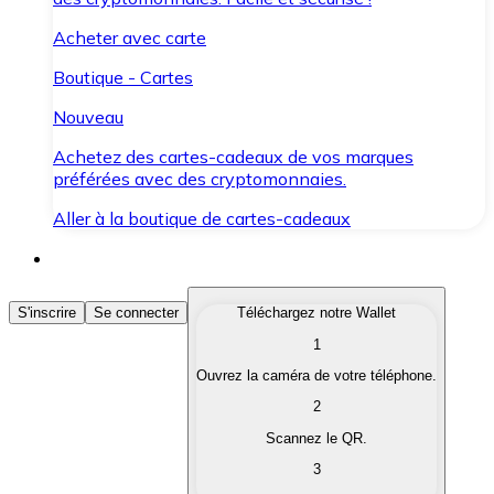
Acheter avec carte
Boutique - Cartes
Nouveau
Achetez des cartes-cadeaux de vos marques
préférées avec des cryptomonnaies.
Aller à la boutique de cartes-cadeaux
Acheter des Cryptomonnaies
S'inscrire
Se connecter
Téléchargez notre Wallet
1
Achetez les cryptomonnaies qui vous intéressent rapid
Ouvrez la caméra de votre téléphone.
Vendre des Cryptomonnaies
2
Convertissez vos cryptomonnaies en monnaie fiduciair
Scannez le QR.
3
Échanger (Swap)