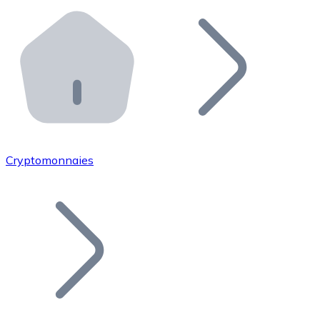
Effectuez des opérations de plus grande envergure. O
Distributeurs automatiques Bitnovo
Intégrez un ATM Bitnovo dans votre entreprise et per
API Bitnovo
Intégrez notre API dans votre écosystème.
Devenir Distributeur
Rejoignez notre réseau de distributeurs et commercialis
Cryptomonnaies
Lister un Token
Ajoutez le token de votre projet à notre service d'acha