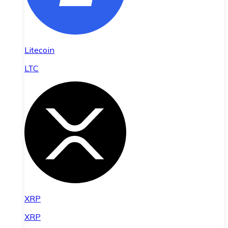
Litecoin
LTC
XRP
XRP