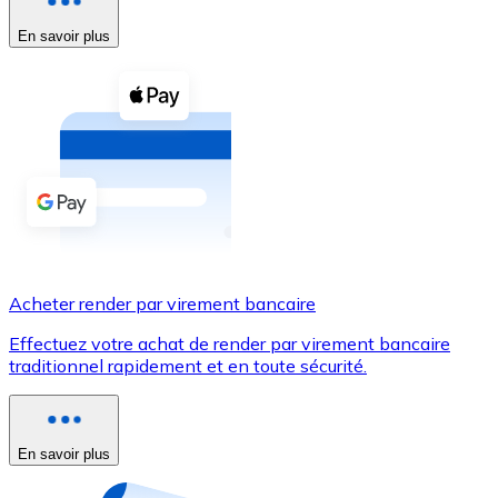
En savoir plus
Voir toutes
Coupons crypto
Achetez des cryptomonnaies en espèces et d'autres m
Acheter avec espèces
Virement SEPA
Ajoutez des fonds à votre compte Bitnovo ou effectuez 
Acheter avec virement bancaire
Acheter render par virement bancaire
Carte de crédit / débit
Effectuez votre achat de render par virement bancaire
Utilisez les cartes Visa et Mastercard pour acheter des
traditionnel rapidement et en toute sécurité.
Acheter avec carte
Boutique - Cartes
En savoir plus
Nouveau