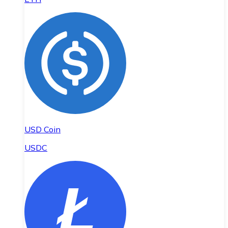
USD Coin
USDC