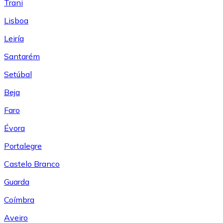
Trani
Lisboa
Leiría
Santarém
Setúbal
Beja
Faro
Évora
Portalegre
Castelo Branco
Guarda
Coímbra
Aveiro