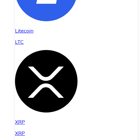
Litecoin
LTC
XRP
XRP