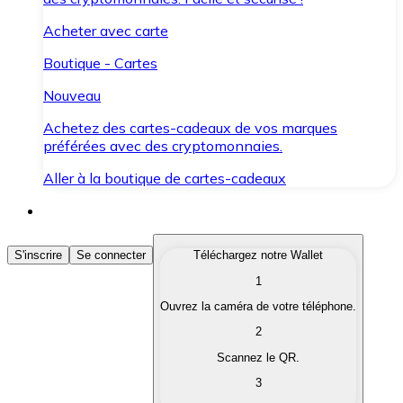
Acheter avec carte
Boutique - Cartes
Nouveau
Achetez des cartes-cadeaux de vos marques
préférées avec des cryptomonnaies.
Aller à la boutique de cartes-cadeaux
Acheter des Cryptomonnaies
S'inscrire
Se connecter
Téléchargez notre Wallet
1
Achetez les cryptomonnaies qui vous intéressent rapid
Ouvrez la caméra de votre téléphone.
Vendre des Cryptomonnaies
2
Convertissez vos cryptomonnaies en monnaie fiduciair
Scannez le QR.
3
Échanger (Swap)