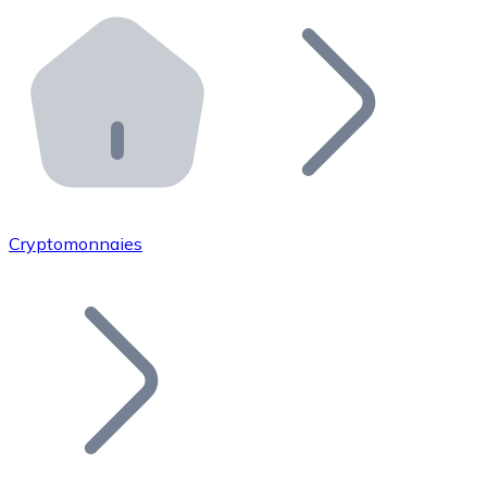
Effectuez des opérations de plus grande envergure. O
Distributeurs automatiques Bitnovo
Intégrez un ATM Bitnovo dans votre entreprise et per
API Bitnovo
Intégrez notre API dans votre écosystème.
Devenir Distributeur
Rejoignez notre réseau de distributeurs et commercialis
Cryptomonnaies
Lister un Token
Ajoutez le token de votre projet à notre service d'acha