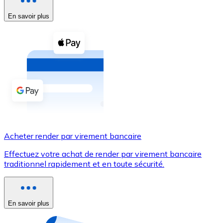
En savoir plus
Voir toutes
Coupons crypto
Achetez des cryptomonnaies en espèces et d'autres m
Acheter avec espèces
Virement SEPA
Ajoutez des fonds à votre compte Bitnovo ou effectuez 
Acheter avec virement bancaire
Acheter render par virement bancaire
Carte de crédit / débit
Effectuez votre achat de render par virement bancaire
Utilisez les cartes Visa et Mastercard pour acheter des
traditionnel rapidement et en toute sécurité.
Acheter avec carte
Boutique - Cartes
En savoir plus
Nouveau