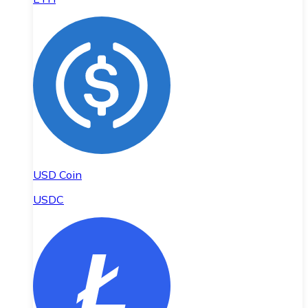
USD Coin
USDC