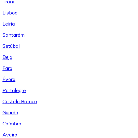
Trani
Lisboa
Leiría
Santarém
Setúbal
Beja
Faro
Évora
Portalegre
Castelo Branco
Guarda
Coímbra
Aveiro