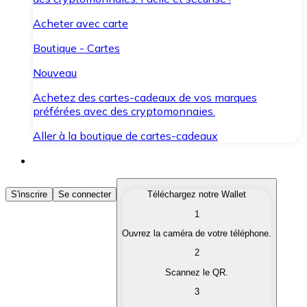
Acheter avec carte
Boutique - Cartes
Nouveau
Achetez des cartes-cadeaux de vos marques
préférées avec des cryptomonnaies.
Aller à la boutique de cartes-cadeaux
Acheter des Cryptomonnaies
S'inscrire
Se connecter
Téléchargez notre Wallet
1
Achetez les cryptomonnaies qui vous intéressent rapid
Ouvrez la caméra de votre téléphone.
Vendre des Cryptomonnaies
2
Convertissez vos cryptomonnaies en monnaie fiduciair
Scannez le QR.
3
Échanger (Swap)