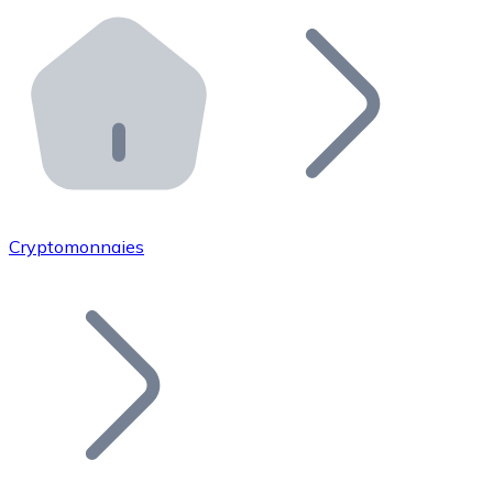
Effectuez des opérations de plus grande envergure. O
Distributeurs automatiques Bitnovo
Intégrez un ATM Bitnovo dans votre entreprise et per
API Bitnovo
Intégrez notre API dans votre écosystème.
Devenir Distributeur
Rejoignez notre réseau de distributeurs et commercialis
Cryptomonnaies
Lister un Token
Ajoutez le token de votre projet à notre service d'acha