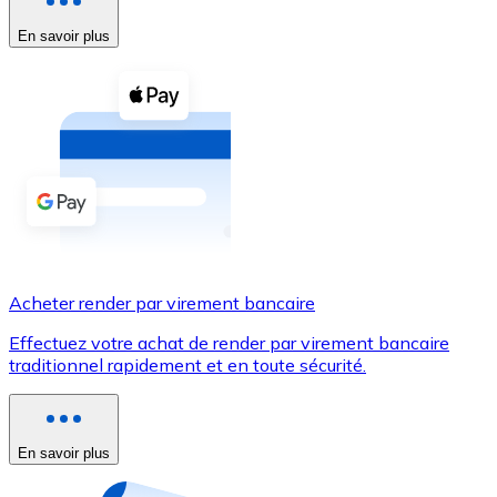
En savoir plus
Voir toutes
Coupons crypto
Achetez des cryptomonnaies en espèces et d'autres m
Acheter avec espèces
Virement SEPA
Ajoutez des fonds à votre compte Bitnovo ou effectuez 
Acheter avec virement bancaire
Acheter render par virement bancaire
Carte de crédit / débit
Effectuez votre achat de render par virement bancaire
Utilisez les cartes Visa et Mastercard pour acheter des
traditionnel rapidement et en toute sécurité.
Acheter avec carte
Boutique - Cartes
En savoir plus
Nouveau