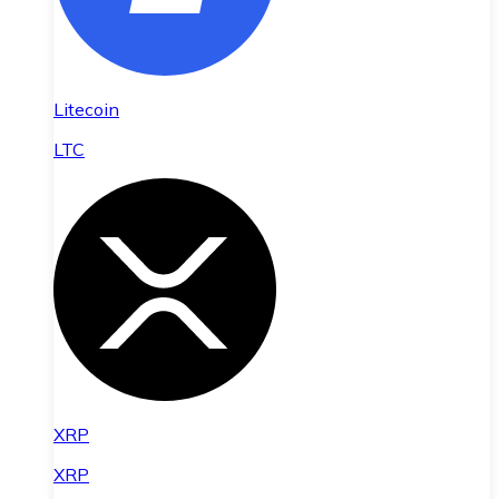
Litecoin
LTC
XRP
XRP