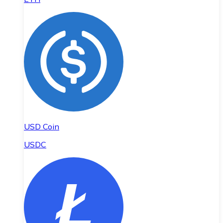
USD Coin
USDC