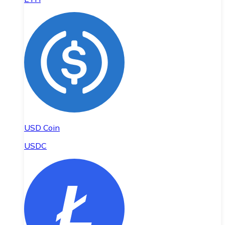
USD Coin
USDC