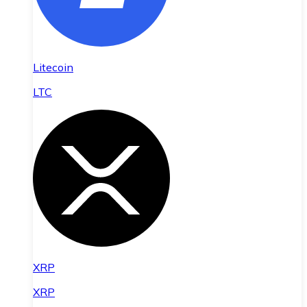
Litecoin
LTC
XRP
XRP