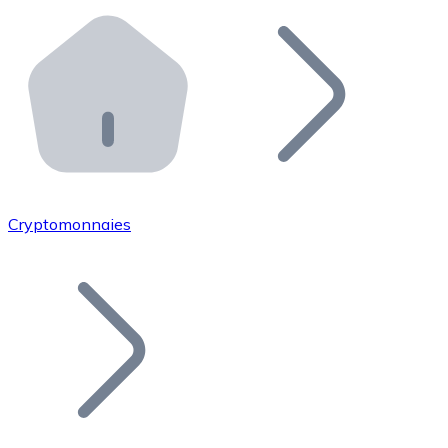
Effectuez des opérations de plus grande envergure. O
Distributeurs automatiques Bitnovo
Intégrez un ATM Bitnovo dans votre entreprise et per
API Bitnovo
Intégrez notre API dans votre écosystème.
Devenir Distributeur
Rejoignez notre réseau de distributeurs et commercialis
Cryptomonnaies
Lister un Token
Ajoutez le token de votre projet à notre service d'acha