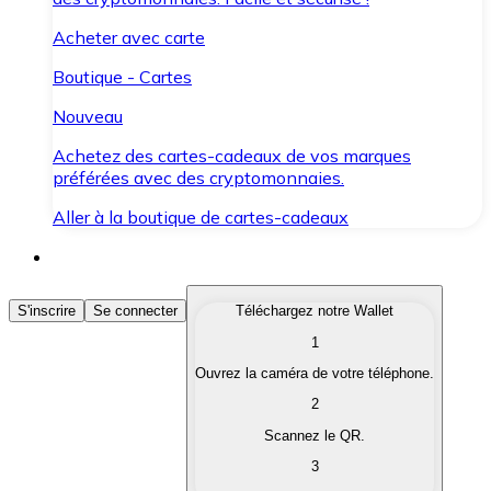
Acheter avec carte
Boutique - Cartes
Nouveau
Achetez des cartes-cadeaux de vos marques
préférées avec des cryptomonnaies.
Aller à la boutique de cartes-cadeaux
Acheter des Cryptomonnaies
S'inscrire
Se connecter
Téléchargez notre Wallet
1
Achetez les cryptomonnaies qui vous intéressent rapid
Ouvrez la caméra de votre téléphone.
Vendre des Cryptomonnaies
2
Convertissez vos cryptomonnaies en monnaie fiduciair
Scannez le QR.
3
Échanger (Swap)