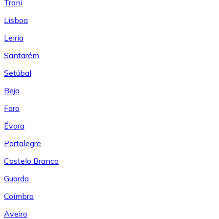
Trani
Lisboa
Leiría
Santarém
Setúbal
Beja
Faro
Évora
Portalegre
Castelo Branco
Guarda
Coímbra
Aveiro