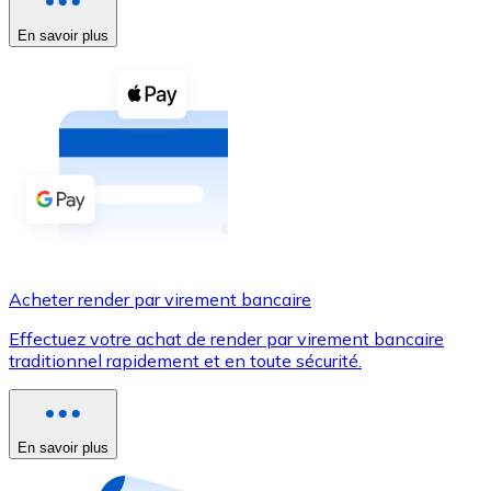
En savoir plus
Voir toutes
Coupons crypto
Achetez des cryptomonnaies en espèces et d'autres m
Acheter avec espèces
Virement SEPA
Ajoutez des fonds à votre compte Bitnovo ou effectuez 
Acheter avec virement bancaire
Acheter render par virement bancaire
Carte de crédit / débit
Effectuez votre achat de render par virement bancaire
Utilisez les cartes Visa et Mastercard pour acheter des
traditionnel rapidement et en toute sécurité.
Acheter avec carte
Boutique - Cartes
En savoir plus
Nouveau