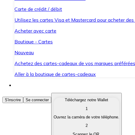
Carte de crédit / débit
Utilisez les cartes Visa et Mastercard pour acheter des
Acheter avec carte
Boutique - Cartes
Nouveau
Achetez des cartes-cadeaux de vos marques préférée
Aller à la boutique de cartes-cadeaux
Acheter des Cryptomonnaies
S'inscrire
Se connecter
Téléchargez notre Wallet
1
Achetez les cryptomonnaies qui vous intéressent rapid
Ouvrez la caméra de votre téléphone.
Vendre des Cryptomonnaies
2
Convertissez vos cryptomonnaies en monnaie fiduciair
Scannez le QR.