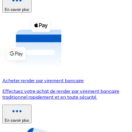
En savoir plus
Voir toutes
Coupons crypto
Achetez des cryptomonnaies en espèces et d'autres m
Acheter avec espèces
Virement SEPA
Ajoutez des fonds à votre compte Bitnovo ou effectuez 
Acheter avec virement bancaire
Acheter render par virement bancaire
Carte de crédit / débit
Effectuez votre achat de render par virement bancaire
Utilisez les cartes Visa et Mastercard pour acheter des
traditionnel rapidement et en toute sécurité.
Acheter avec carte
Boutique - Cartes
En savoir plus
Nouveau