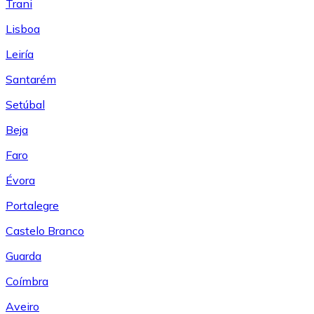
Trani
Lisboa
Leiría
Santarém
Setúbal
Beja
Faro
Évora
Portalegre
Castelo Branco
Guarda
Coímbra
Aveiro