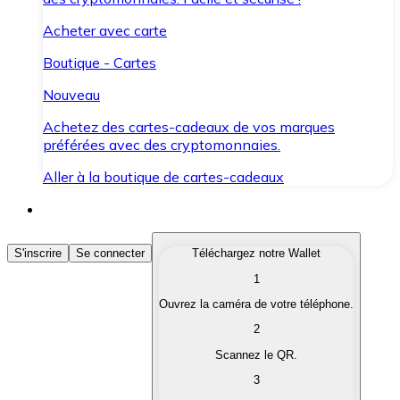
Acheter avec carte
Boutique - Cartes
Nouveau
Achetez des cartes-cadeaux de vos marques
préférées avec des cryptomonnaies.
Aller à la boutique de cartes-cadeaux
Acheter des Cryptomonnaies
S'inscrire
Se connecter
Téléchargez notre Wallet
1
Achetez les cryptomonnaies qui vous intéressent rapid
Ouvrez la caméra de votre téléphone.
Vendre des Cryptomonnaies
2
Convertissez vos cryptomonnaies en monnaie fiduciair
Scannez le QR.
3
Échanger (Swap)