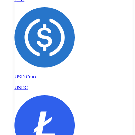
USD Coin
USDC