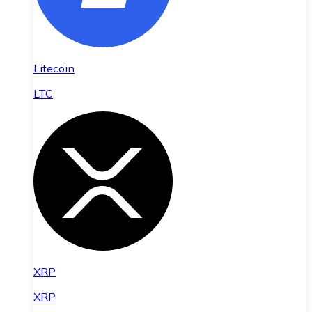
Litecoin
LTC
XRP
XRP