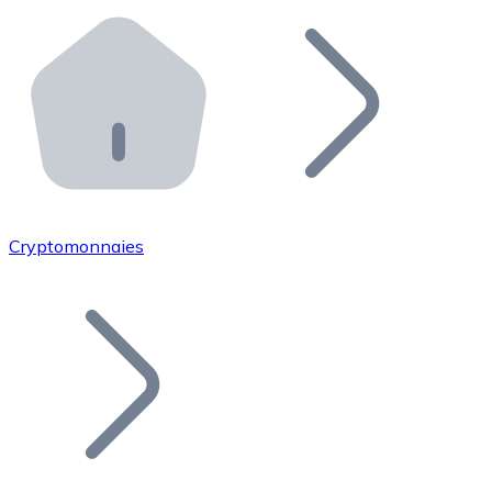
Effectuez des opérations de plus grande envergure. O
Distributeurs automatiques Bitnovo
Intégrez un ATM Bitnovo dans votre entreprise et per
API Bitnovo
Intégrez notre API dans votre écosystème.
Devenir Distributeur
Rejoignez notre réseau de distributeurs et commercialis
Cryptomonnaies
Lister un Token
Ajoutez le token de votre projet à notre service d'acha