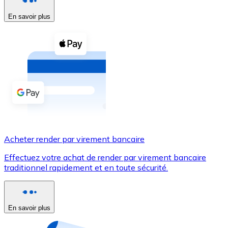
En savoir plus
Voir toutes
Coupons crypto
Achetez des cryptomonnaies en espèces et d'autres m
Acheter avec espèces
Virement SEPA
Ajoutez des fonds à votre compte Bitnovo ou effectuez 
Acheter avec virement bancaire
Acheter render par virement bancaire
Carte de crédit / débit
Effectuez votre achat de render par virement bancaire
Utilisez les cartes Visa et Mastercard pour acheter des
traditionnel rapidement et en toute sécurité.
Acheter avec carte
Boutique - Cartes
En savoir plus
Nouveau