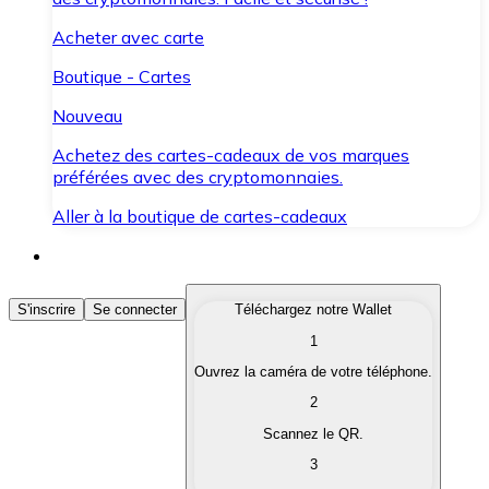
Acheter avec carte
Boutique - Cartes
Nouveau
Achetez des cartes-cadeaux de vos marques
préférées avec des cryptomonnaies.
Aller à la boutique de cartes-cadeaux
Acheter des Cryptomonnaies
S'inscrire
Se connecter
Téléchargez notre Wallet
1
Achetez les cryptomonnaies qui vous intéressent rapid
Ouvrez la caméra de votre téléphone.
Vendre des Cryptomonnaies
2
Convertissez vos cryptomonnaies en monnaie fiduciair
Scannez le QR.
3
Échanger (Swap)