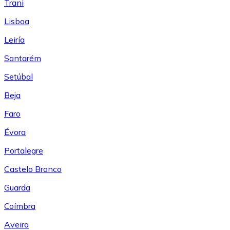
Trani
Lisboa
Leiría
Santarém
Setúbal
Beja
Faro
Évora
Portalegre
Castelo Branco
Guarda
Coímbra
Aveiro