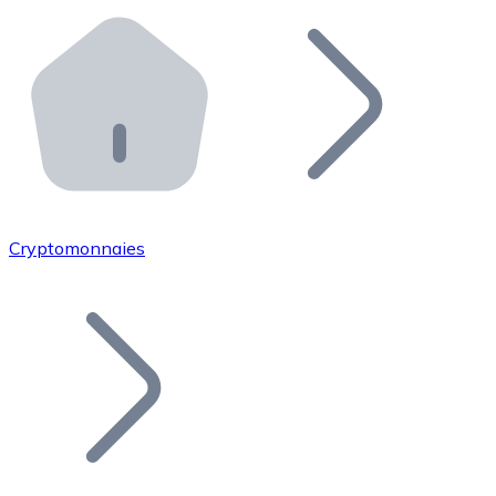
Effectuez des opérations de plus grande envergure. O
Distributeurs automatiques Bitnovo
Intégrez un ATM Bitnovo dans votre entreprise et per
API Bitnovo
Intégrez notre API dans votre écosystème.
Devenir Distributeur
Rejoignez notre réseau de distributeurs et commercialis
Cryptomonnaies
Lister un Token
Ajoutez le token de votre projet à notre service d'acha