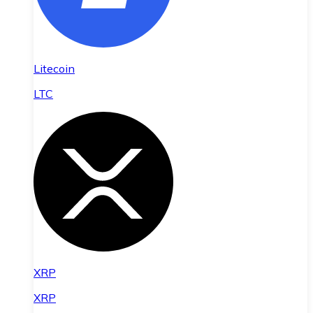
Litecoin
LTC
XRP
XRP