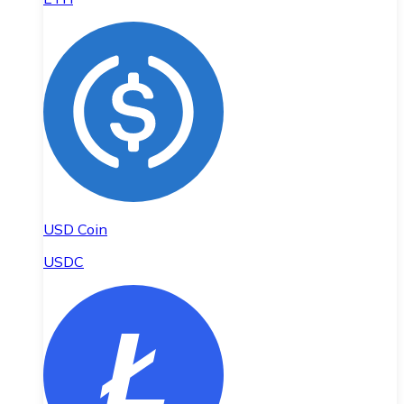
USD Coin
USDC