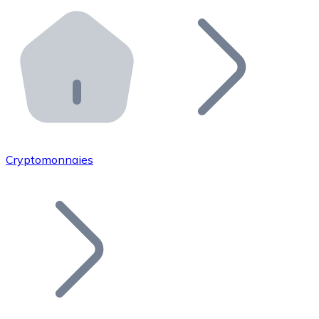
Effectuez des opérations de plus grande envergure. O
Distributeurs automatiques Bitnovo
Intégrez un ATM Bitnovo dans votre entreprise et per
API Bitnovo
Intégrez notre API dans votre écosystème.
Devenir Distributeur
Rejoignez notre réseau de distributeurs et commercialis
Cryptomonnaies
Lister un Token
Ajoutez le token de votre projet à notre service d'acha