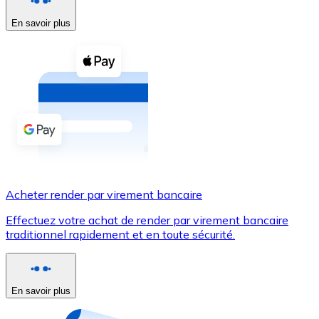
En savoir plus
Voir toutes
Coupons crypto
Achetez des cryptomonnaies en espèces et d'autres m
Acheter avec espèces
Virement SEPA
Ajoutez des fonds à votre compte Bitnovo ou effectuez 
Acheter avec virement bancaire
Acheter render par virement bancaire
Carte de crédit / débit
Effectuez votre achat de render par virement bancaire
Utilisez les cartes Visa et Mastercard pour acheter des
traditionnel rapidement et en toute sécurité.
Acheter avec carte
Boutique - Cartes
En savoir plus
Nouveau