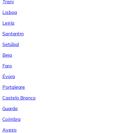
Trani
Lisboa
Leiría
Santarém
Setúbal
Beja
Faro
Évora
Portalegre
Castelo Branco
Guarda
Coímbra
Aveiro