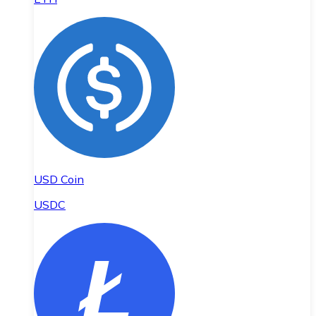
USD Coin
USDC