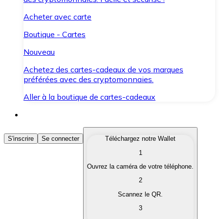
Acheter avec carte
Boutique - Cartes
Nouveau
Achetez des cartes-cadeaux de vos marques
préférées avec des cryptomonnaies.
Aller à la boutique de cartes-cadeaux
Acheter des Cryptomonnaies
S'inscrire
Se connecter
Téléchargez notre Wallet
1
Achetez les cryptomonnaies qui vous intéressent rapid
Ouvrez la caméra de votre téléphone.
Vendre des Cryptomonnaies
2
Convertissez vos cryptomonnaies en monnaie fiduciair
Scannez le QR.
3
Échanger (Swap)