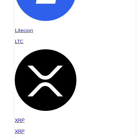
Litecoin
LTC
XRP
XRP