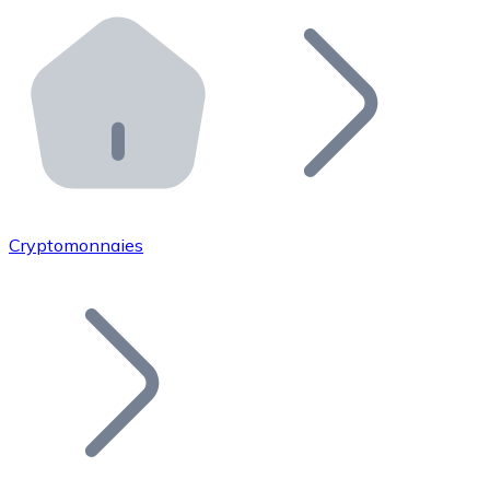
Effectuez des opérations de plus grande envergure. O
Distributeurs automatiques Bitnovo
Intégrez un ATM Bitnovo dans votre entreprise et per
API Bitnovo
Intégrez notre API dans votre écosystème.
Devenir Distributeur
Rejoignez notre réseau de distributeurs et commercialis
Cryptomonnaies
Lister un Token
Ajoutez le token de votre projet à notre service d'acha