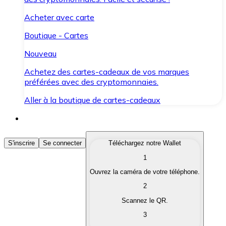
Acheter avec carte
Boutique - Cartes
Nouveau
Achetez des cartes-cadeaux de vos marques
préférées avec des cryptomonnaies.
Aller à la boutique de cartes-cadeaux
Acheter des Cryptomonnaies
S'inscrire
Se connecter
Téléchargez notre Wallet
1
Achetez les cryptomonnaies qui vous intéressent rapid
Ouvrez la caméra de votre téléphone.
Vendre des Cryptomonnaies
2
Convertissez vos cryptomonnaies en monnaie fiduciair
Scannez le QR.
3
Échanger (Swap)