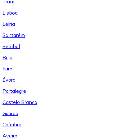
Trani
Lisboa
Leiría
Santarém
Setúbal
Beja
Faro
Évora
Portalegre
Castelo Branco
Guarda
Coímbra
Aveiro