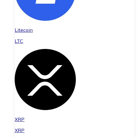
Litecoin
LTC
XRP
XRP