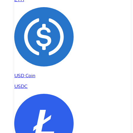
USD Coin
USDC