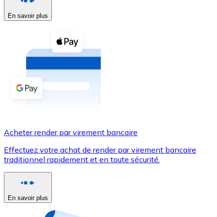
En savoir plus
Voir toutes
Coupons crypto
Achetez des cryptomonnaies en espèces et d'autres m
Acheter avec espèces
Virement SEPA
Ajoutez des fonds à votre compte Bitnovo ou effectuez 
Acheter avec virement bancaire
Acheter render par virement bancaire
Carte de crédit / débit
Effectuez votre achat de render par virement bancaire
Utilisez les cartes Visa et Mastercard pour acheter des
traditionnel rapidement et en toute sécurité.
Acheter avec carte
Boutique - Cartes
En savoir plus
Nouveau