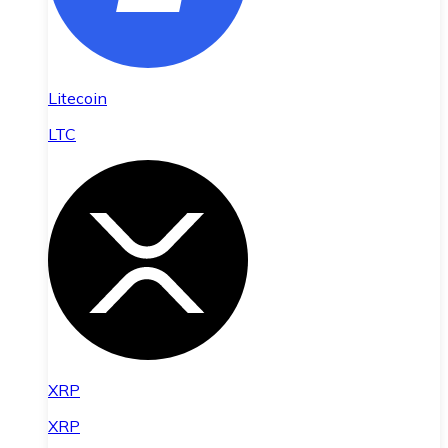
Litecoin
LTC
XRP
XRP