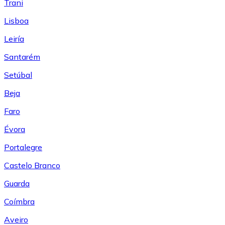
Trani
Lisboa
Leiría
Santarém
Setúbal
Beja
Faro
Évora
Portalegre
Castelo Branco
Guarda
Coímbra
Aveiro