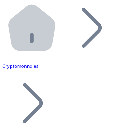
Effectuez des opérations de plus grande envergure. O
Distributeurs automatiques Bitnovo
Intégrez un ATM Bitnovo dans votre entreprise et per
API Bitnovo
Intégrez notre API dans votre écosystème.
Devenir Distributeur
Rejoignez notre réseau de distributeurs et commercialis
Cryptomonnaies
Lister un Token
Ajoutez le token de votre projet à notre service d'acha