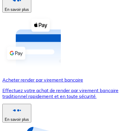
En savoir plus
Voir toutes
Coupons crypto
Achetez des cryptomonnaies en espèces et d'autres m
Acheter avec espèces
Virement SEPA
Ajoutez des fonds à votre compte Bitnovo ou effectuez 
Acheter avec virement bancaire
Acheter render par virement bancaire
Carte de crédit / débit
Effectuez votre achat de render par virement bancaire
Utilisez les cartes Visa et Mastercard pour acheter des
traditionnel rapidement et en toute sécurité.
Acheter avec carte
Boutique - Cartes
En savoir plus
Nouveau