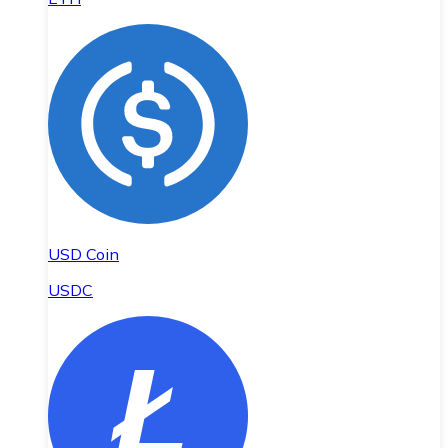
USD Coin
USDC