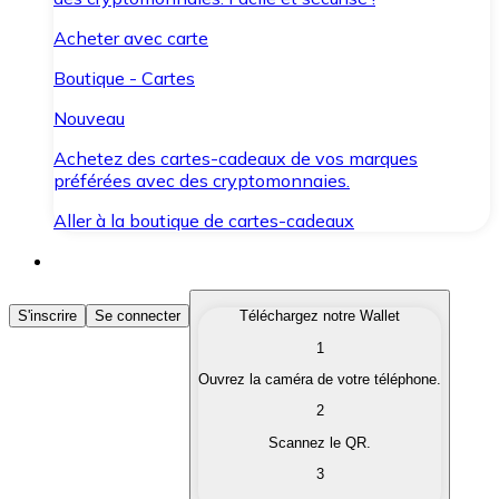
Acheter avec carte
Boutique - Cartes
Nouveau
Achetez des cartes-cadeaux de vos marques
préférées avec des cryptomonnaies.
Aller à la boutique de cartes-cadeaux
Acheter des Cryptomonnaies
S'inscrire
Se connecter
Téléchargez notre Wallet
1
Achetez les cryptomonnaies qui vous intéressent rapid
Ouvrez la caméra de votre téléphone.
Vendre des Cryptomonnaies
2
Convertissez vos cryptomonnaies en monnaie fiduciair
Scannez le QR.
3
Échanger (Swap)