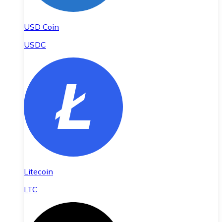
USD Coin
USDC
Litecoin
LTC