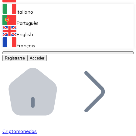
Bitnovo Ramp
Italiano
Integra nuestra solución en tu plataforma.
Português
Bitnovo Giftcards
English
Vende nuestras tarjetas regalo en tu negocio.
Français
Bitnovo OTC
Registrarse
Acceder
Realiza operaciones de gran volumen.
Bitnovo ATM
Integra un ATM Bitnovo en tu negocio y permite que t
Bitnovo API
Integra nuestra API en tu ecosistema.
Conviértete en Distribuidor
Únete a nuestra red de distribuidores.
Criptomonedas