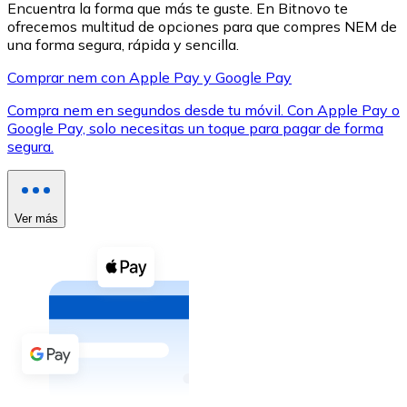
Encuentra la forma que más te guste. En Bitnovo te
ofrecemos multitud de opciones para que compres NEM de
una forma segura, rápida y sencilla.
Comprar nem con Apple Pay y Google Pay
Compra nem en segundos desde tu móvil. Con Apple Pay o
XRP
Google Pay, solo necesitas un toque para pagar de forma
segura.
XRP
Ver más
Ver todo
Efectivo
Compra criptomonedas con efectivo en tu tienda más 
Comprar con efectivo
Transferencia SEPA
Añade fondos a tu cuenta Bitnovo o realiza compras di