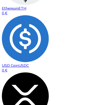
Ethereum
ETH
0 €
USD Coin
USDC
0 €