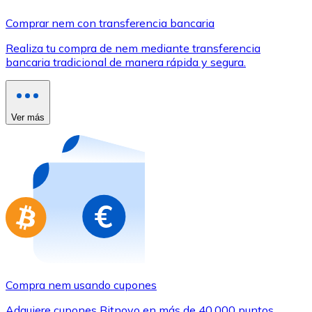
Comprar con Transferencia
Comprar nem con transferencia bancaria
Tarjeta de crédito / débito
Realiza tu compra de nem mediante transferencia
Utiliza tarjetas Visa y Mastercard para comprar criptom
bancaria tradicional de manera rápida y segura.
Comprar con tarjeta
Tienda - Tarjetas regalo
Ver más
Nuevo
Compra tarjetas regalo de tus marcas favoritas con cr
Ir a la tienda de tarjetas regalo
Compra nem usando cupones
Adquiere cupones Bitnovo en más de 40.000 puntos