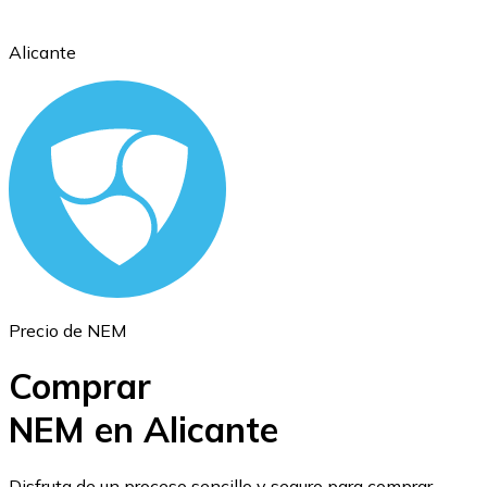
Alicante
Ethereum
ETH
Precio de NEM
Comprar
NEM en Alicante
USD Coin
Disfruta de un proceso sencillo y seguro para comprar,