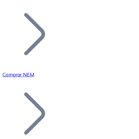
Listar Token
Añade tu proyecto a nuestro ecosistema.
Comprar NEM
Bitcoin
BTC