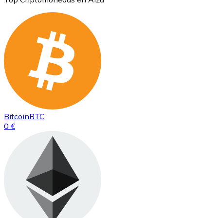
Bitcoin
BTC
0 €