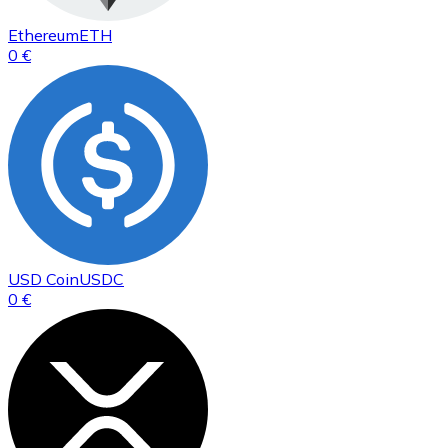
Ethereum
ETH
0 €
USD Coin
USDC
0 €