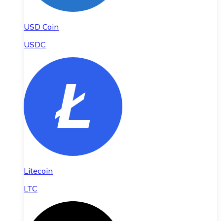
USD Coin
USDC
Litecoin
LTC