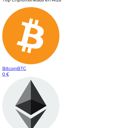
Bitcoin
BTC
0 €