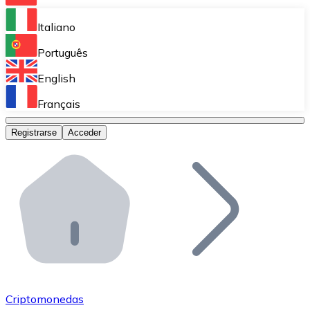
Bitnovo Ramp
Italiano
Integra nuestra solución en tu plataforma.
Português
Bitnovo Giftcards
English
Vende nuestras tarjetas regalo en tu negocio.
Français
Bitnovo OTC
Registrarse
Acceder
Realiza operaciones de gran volumen.
Bitnovo ATM
Integra un ATM Bitnovo en tu negocio y permite que t
Bitnovo API
Integra nuestra API en tu ecosistema.
Conviértete en Distribuidor
Únete a nuestra red de distribuidores.
Criptomonedas