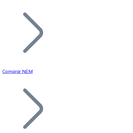
Listar Token
Añade tu proyecto a nuestro ecosistema.
Comprar NEM
Bitcoin
BTC