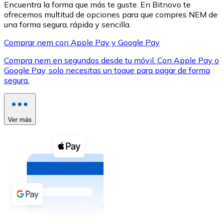
Encuentra la forma que más te guste. En Bitnovo te
ofrecemos multitud de opciones para que compres NEM de
una forma segura, rápida y sencilla.
Comprar nem con Apple Pay y Google Pay
Compra nem en segundos desde tu móvil. Con Apple Pay o
XRP
Google Pay, solo necesitas un toque para pagar de forma
segura.
XRP
Ver más
Ver todo
Efectivo
Compra criptomonedas con efectivo en tu tienda más 
Comprar con efectivo
Transferencia SEPA
Añade fondos a tu cuenta Bitnovo o realiza compras di