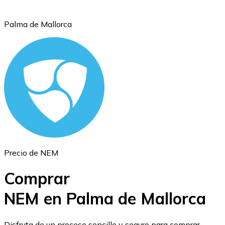
Palma de Mallorca
Ethereum
ETH
Precio de NEM
Comprar
NEM en Palma de Mallorca
USD Coin
Disfruta de un proceso sencillo y seguro para comprar,