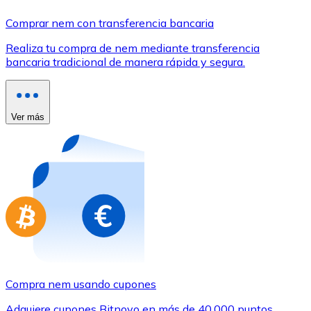
Comprar con Transferencia
Comprar nem con transferencia bancaria
Tarjeta de crédito / débito
Realiza tu compra de nem mediante transferencia
Utiliza tarjetas Visa y Mastercard para comprar criptom
bancaria tradicional de manera rápida y segura.
Comprar con tarjeta
Tienda - Tarjetas regalo
Ver más
Nuevo
Compra tarjetas regalo de tus marcas favoritas con cr
Ir a la tienda de tarjetas regalo
Compra nem usando cupones
Adquiere cupones Bitnovo en más de 40.000 puntos