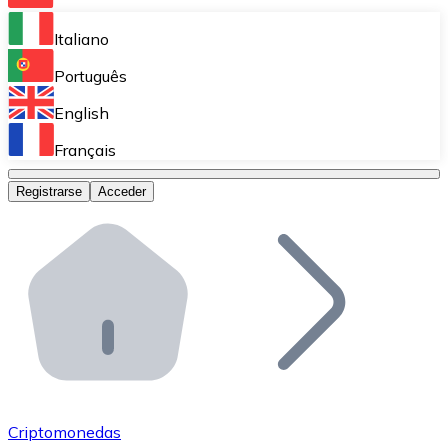
Bitnovo Ramp
Italiano
Integra nuestra solución en tu plataforma.
Português
Bitnovo Giftcards
English
Vende nuestras tarjetas regalo en tu negocio.
Français
Bitnovo OTC
Registrarse
Acceder
Realiza operaciones de gran volumen.
Bitnovo ATM
Integra un ATM Bitnovo en tu negocio y permite que t
Bitnovo API
Integra nuestra API en tu ecosistema.
Conviértete en Distribuidor
Únete a nuestra red de distribuidores.
Criptomonedas