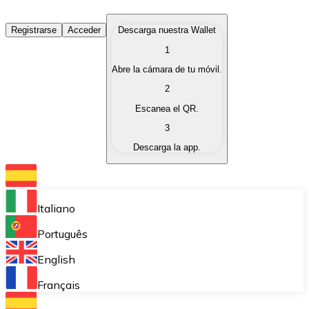
Comprar Criptomonedas
Registrarse
Acceder
Descarga nuestra Wallet
1
Compra criptomonedas con diferentes métodos de pag
Abre la cámara de tu móvil.
Vender Criptomonedas
2
Vende tus criptomonedas de forma rápida y segura.
Escanea el QR.
3
Intercambiar (Swap)
Descarga la app.
Intercambia tus criptomonedas al instante.
Bitnovo Wallet
Almacena tus criptomonedas en una wallet auto custo
Italiano
Compra Recurrente (DCA)
Português
Compra criptomonedas de forma recurrente.
English
Bitnovo Pay
Français
Acepta pagos con criptomonedas en tu negocio.