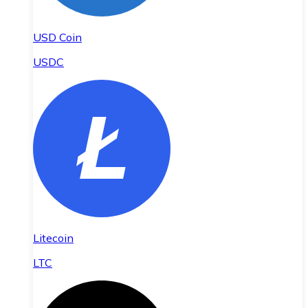
USD Coin
USDC
Litecoin
LTC