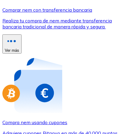
Comprar con Transferencia
Comprar nem con transferencia bancaria
Tarjeta de crédito / débito
Realiza tu compra de nem mediante transferencia
Utiliza tarjetas Visa y Mastercard para comprar criptom
bancaria tradicional de manera rápida y segura.
Comprar con tarjeta
Tienda - Tarjetas regalo
Ver más
Nuevo
Compra tarjetas regalo de tus marcas favoritas con cr
Ir a la tienda de tarjetas regalo
Compra nem usando cupones
Adquiere cupones Bitnovo en más de 40.000 puntos