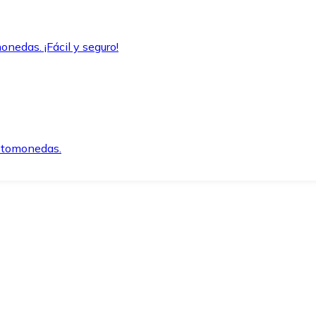
onedas. ¡Fácil y seguro!
iptomonedas.
o.