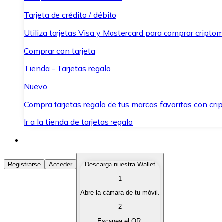
Tarjeta de crédito / débito
Utiliza tarjetas Visa y Mastercard para comprar criptom
Comprar con tarjeta
Tienda - Tarjetas regalo
Nuevo
Compra tarjetas regalo de tus marcas favoritas con cr
Ir a la tienda de tarjetas regalo
Comprar Criptomonedas
Registrarse
Acceder
Descarga nuestra Wallet
1
Compra criptomonedas con diferentes métodos de pag
Abre la cámara de tu móvil.
Vender Criptomonedas
2
Vende tus criptomonedas de forma rápida y segura.
Escanea el QR.