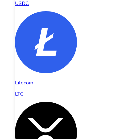
USDC
Litecoin
LTC