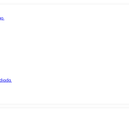
o.
diada.