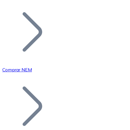
Listar Token
Añade tu proyecto a nuestro ecosistema.
Comprar NEM
Bitcoin
BTC