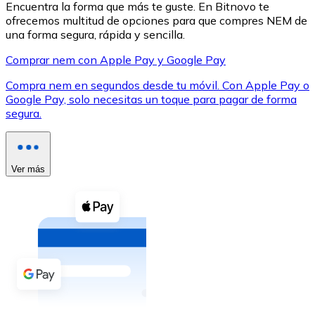
Encuentra la forma que más te guste. En Bitnovo te
ofrecemos multitud de opciones para que compres NEM de
una forma segura, rápida y sencilla.
Comprar nem con Apple Pay y Google Pay
Compra nem en segundos desde tu móvil. Con Apple Pay o
XRP
Google Pay, solo necesitas un toque para pagar de forma
segura.
XRP
Ver más
Ver todo
Efectivo
Compra criptomonedas con efectivo en tu tienda más 
Comprar con efectivo
Transferencia SEPA
Añade fondos a tu cuenta Bitnovo o realiza compras di