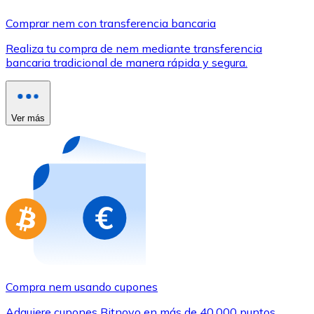
Comprar con Transferencia
Comprar nem con transferencia bancaria
Tarjeta de crédito / débito
Realiza tu compra de nem mediante transferencia
Utiliza tarjetas Visa y Mastercard para comprar criptom
bancaria tradicional de manera rápida y segura.
Comprar con tarjeta
Tienda - Tarjetas regalo
Ver más
Nuevo
Compra tarjetas regalo de tus marcas favoritas con cr
Ir a la tienda de tarjetas regalo
Compra nem usando cupones
Adquiere cupones Bitnovo en más de 40.000 puntos