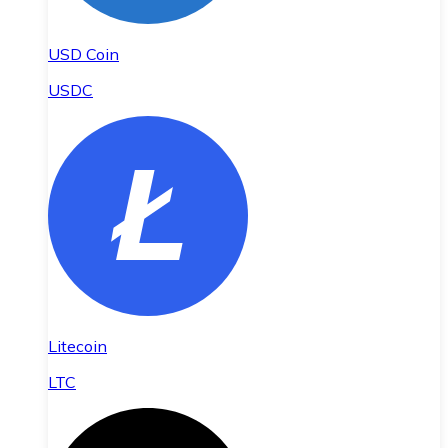
USD Coin
USDC
Litecoin
LTC