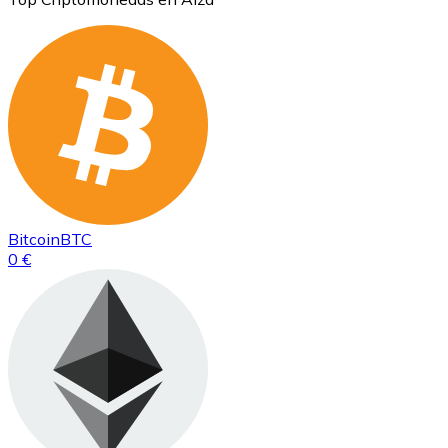
Bitcoin
BTC
0 €