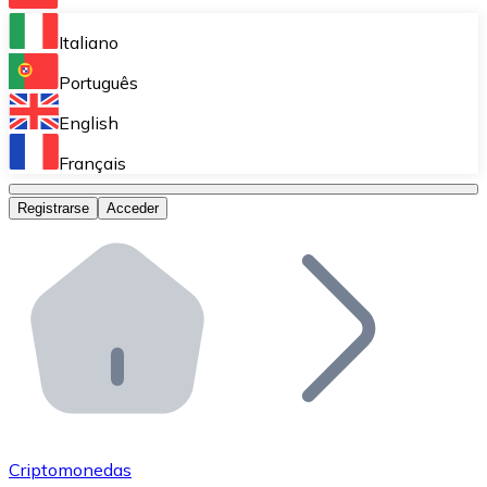
Bitnovo Ramp
Italiano
Integra nuestra solución en tu plataforma.
Português
Bitnovo Giftcards
English
Vende nuestras tarjetas regalo en tu negocio.
Français
Bitnovo OTC
Registrarse
Acceder
Realiza operaciones de gran volumen.
Bitnovo ATM
Integra un ATM Bitnovo en tu negocio y permite que t
Bitnovo API
Integra nuestra API en tu ecosistema.
Conviértete en Distribuidor
Únete a nuestra red de distribuidores.
Criptomonedas