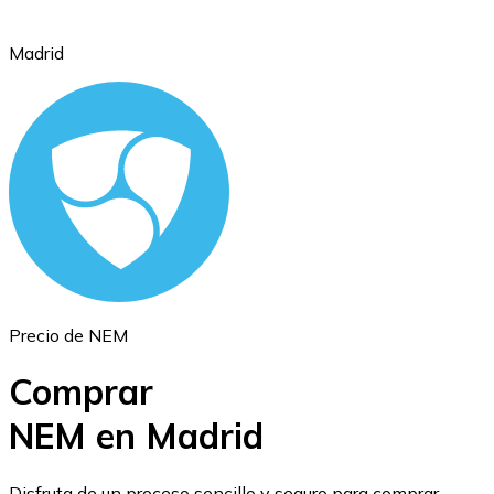
Madrid
Ethereum
ETH
Precio de NEM
Comprar
NEM en Madrid
USD Coin
Disfruta de un proceso sencillo y seguro para comprar,