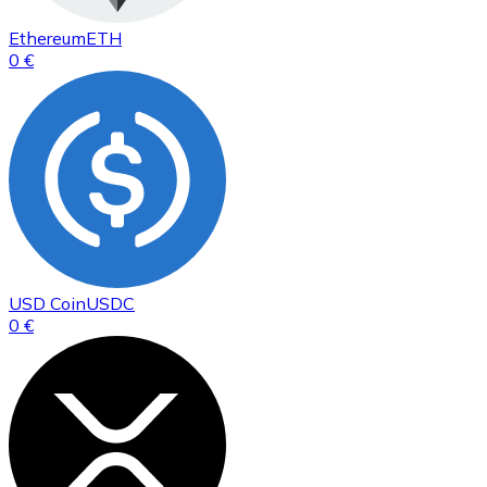
Ethereum
ETH
0 €
USD Coin
USDC
0 €