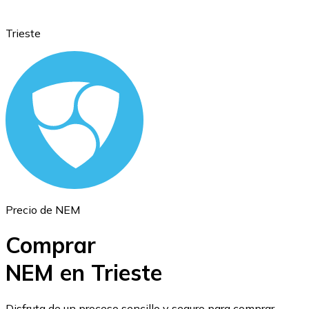
Trieste
Ethereum
ETH
Precio de NEM
Comprar
NEM en Trieste
USD Coin
Disfruta de un proceso sencillo y seguro para comprar,