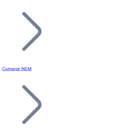
Listar Token
Añade tu proyecto a nuestro ecosistema.
Comprar NEM
Bitcoin
BTC