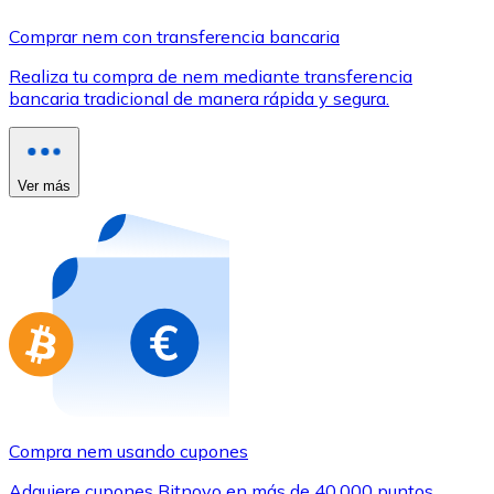
Comprar con Transferencia
Comprar nem con transferencia bancaria
Tarjeta de crédito / débito
Realiza tu compra de nem mediante transferencia
Utiliza tarjetas Visa y Mastercard para comprar criptom
bancaria tradicional de manera rápida y segura.
Comprar con tarjeta
Tienda - Tarjetas regalo
Ver más
Nuevo
Compra tarjetas regalo de tus marcas favoritas con cr
Ir a la tienda de tarjetas regalo
Compra nem usando cupones
Adquiere cupones Bitnovo en más de 40.000 puntos