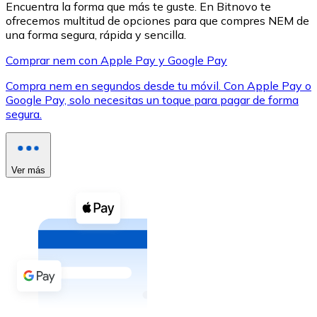
Encuentra la forma que más te guste. En Bitnovo te
ofrecemos multitud de opciones para que compres NEM de
una forma segura, rápida y sencilla.
Comprar nem con Apple Pay y Google Pay
Compra nem en segundos desde tu móvil. Con Apple Pay o
XRP
Google Pay, solo necesitas un toque para pagar de forma
segura.
XRP
Ver más
Ver todo
Efectivo
Compra criptomonedas con efectivo en tu tienda más 
Comprar con efectivo
Transferencia SEPA
Añade fondos a tu cuenta Bitnovo o realiza compras di