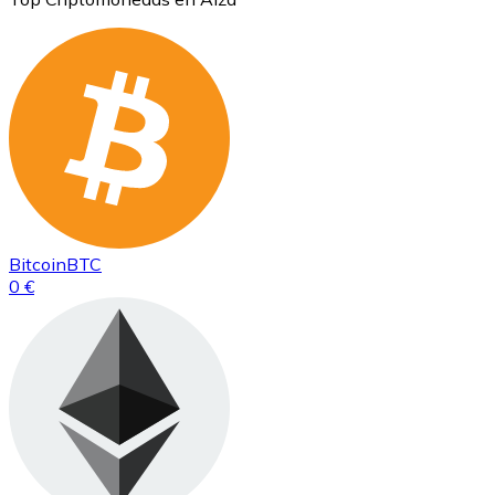
Bitcoin
BTC
0 €