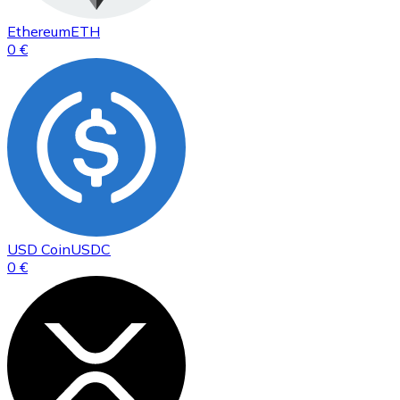
Ethereum
ETH
0 €
USD Coin
USDC
0 €