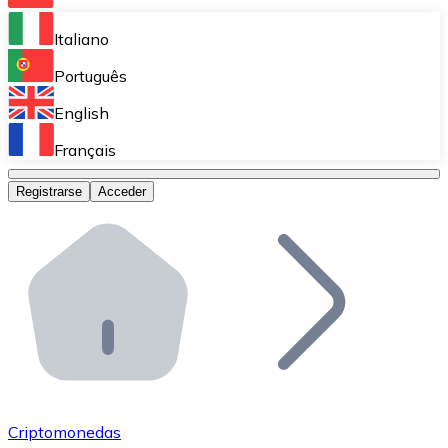
Bitnovo Ramp
Italiano
Integra nuestra solución en tu plataforma.
Português
Bitnovo Giftcards
English
Vende nuestras tarjetas regalo en tu negocio.
Français
Bitnovo OTC
Registrarse
Acceder
Realiza operaciones de gran volumen.
Bitnovo ATM
Integra un ATM Bitnovo en tu negocio y permite que t
Bitnovo API
Integra nuestra API en tu ecosistema.
Conviértete en Distribuidor
Únete a nuestra red de distribuidores.
Criptomonedas