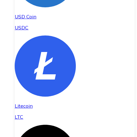
USD Coin
USDC
Litecoin
LTC