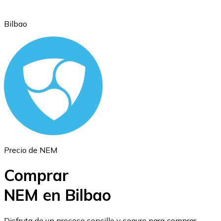
Bilbao
Ethereum
ETH
Precio de NEM
Comprar
NEM en Bilbao
USD Coin
Disfruta de un proceso sencillo y seguro para comprar,