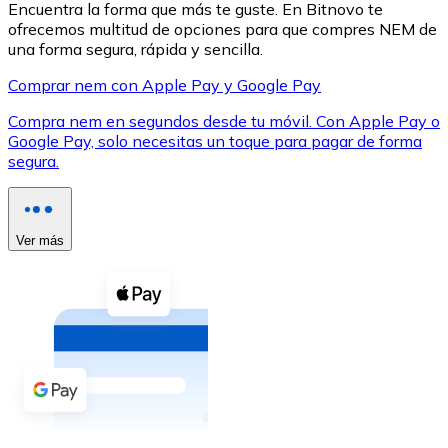
Encuentra la forma que más te guste. En Bitnovo te
ofrecemos multitud de opciones para que compres NEM de
una forma segura, rápida y sencilla.
Comprar nem con Apple Pay y Google Pay
Compra nem en segundos desde tu móvil. Con Apple Pay o
XRP
Google Pay, solo necesitas un toque para pagar de forma
segura.
XRP
Ver más
Ver todo
Efectivo
Compra criptomonedas con efectivo en tu tienda más 
Comprar con efectivo
Transferencia SEPA
Añade fondos a tu cuenta Bitnovo o realiza compras di