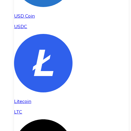
USD Coin
USDC
Litecoin
LTC