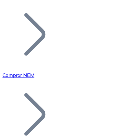
Listar Token
Añade tu proyecto a nuestro ecosistema.
Comprar NEM
Bitcoin
BTC