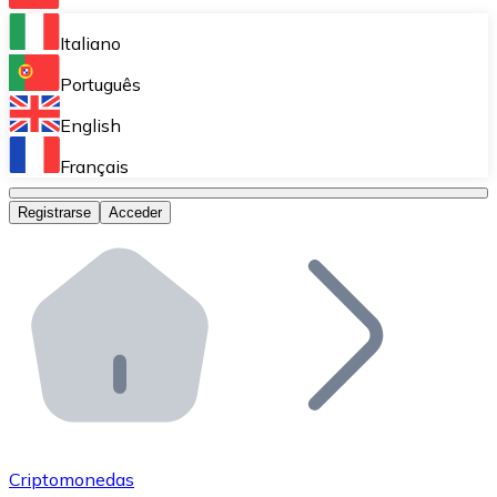
Bitnovo Ramp
Italiano
Integra nuestra solución en tu plataforma.
Português
Bitnovo Giftcards
English
Vende nuestras tarjetas regalo en tu negocio.
Français
Bitnovo OTC
Registrarse
Acceder
Realiza operaciones de gran volumen.
Bitnovo ATM
Integra un ATM Bitnovo en tu negocio y permite que t
Bitnovo API
Integra nuestra API en tu ecosistema.
Conviértete en Distribuidor
Únete a nuestra red de distribuidores.
Criptomonedas