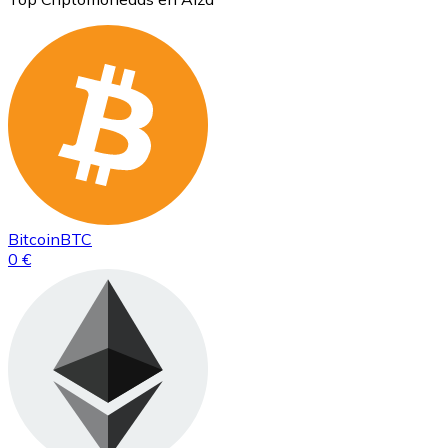
Bitcoin
BTC
0 €