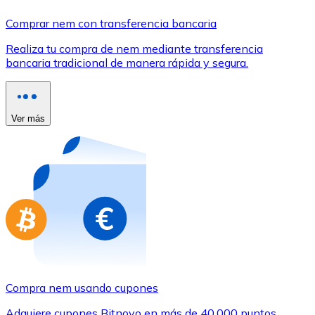
Comprar con Transferencia
Comprar nem con transferencia bancaria
Tarjeta de crédito / débito
Realiza tu compra de nem mediante transferencia
Utiliza tarjetas Visa y Mastercard para comprar criptom
bancaria tradicional de manera rápida y segura.
Comprar con tarjeta
Tienda - Tarjetas regalo
Ver más
Nuevo
Compra tarjetas regalo de tus marcas favoritas con cr
Ir a la tienda de tarjetas regalo
Compra nem usando cupones
Adquiere cupones Bitnovo en más de 40.000 puntos