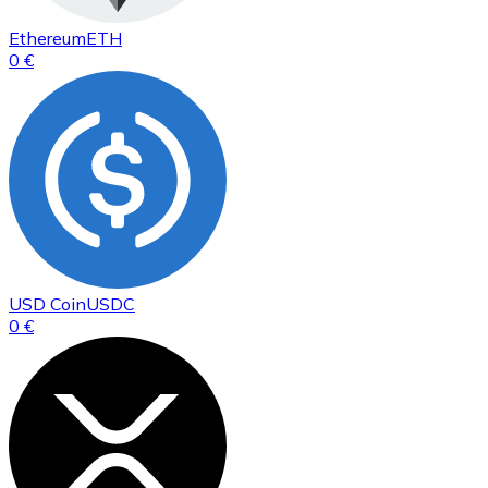
Ethereum
ETH
0 €
USD Coin
USDC
0 €