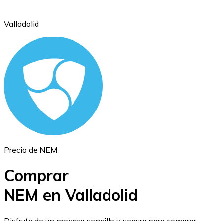
Valladolid
Ethereum
ETH
Precio de NEM
Comprar
NEM en Valladolid
USD Coin
Disfruta de un proceso sencillo y seguro para comprar,