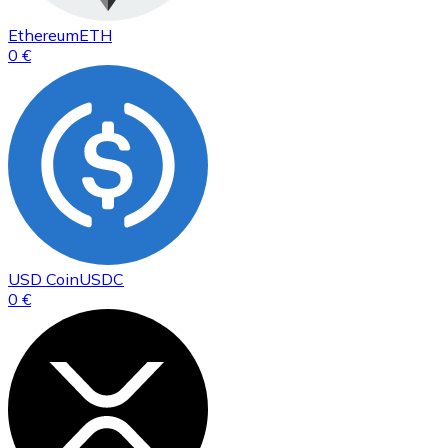
Ethereum
ETH
0 €
USD Coin
USDC
0 €