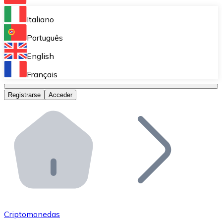
Bitnovo Ramp
Italiano
Integra nuestra solución en tu plataforma.
Português
Bitnovo Giftcards
English
Vende nuestras tarjetas regalo en tu negocio.
Français
Bitnovo OTC
Registrarse
Acceder
Realiza operaciones de gran volumen.
Bitnovo ATM
Integra un ATM Bitnovo en tu negocio y permite que t
Bitnovo API
Integra nuestra API en tu ecosistema.
Conviértete en Distribuidor
Únete a nuestra red de distribuidores.
Criptomonedas