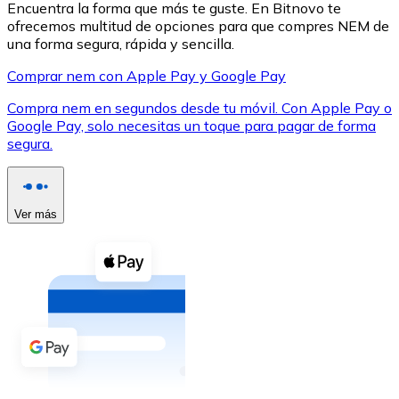
Encuentra la forma que más te guste. En Bitnovo te
ofrecemos multitud de opciones para que compres NEM de
una forma segura, rápida y sencilla.
Comprar nem con Apple Pay y Google Pay
Compra nem en segundos desde tu móvil. Con Apple Pay o
XRP
Google Pay, solo necesitas un toque para pagar de forma
segura.
XRP
Ver más
Ver todo
Efectivo
Compra criptomonedas con efectivo en tu tienda más 
Comprar con efectivo
Transferencia SEPA
Añade fondos a tu cuenta Bitnovo o realiza compras di