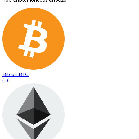
Bitcoin
BTC
0 €