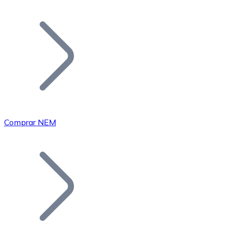
Listar Token
Añade tu proyecto a nuestro ecosistema.
Comprar NEM
Bitcoin
BTC