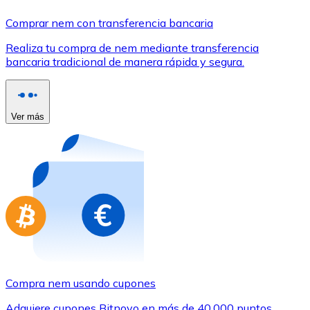
Comprar con Transferencia
Comprar nem con transferencia bancaria
Tarjeta de crédito / débito
Realiza tu compra de nem mediante transferencia
Utiliza tarjetas Visa y Mastercard para comprar criptom
bancaria tradicional de manera rápida y segura.
Comprar con tarjeta
Tienda - Tarjetas regalo
Ver más
Nuevo
Compra tarjetas regalo de tus marcas favoritas con cr
Ir a la tienda de tarjetas regalo
Compra nem usando cupones
Adquiere cupones Bitnovo en más de 40.000 puntos