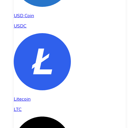
USD Coin
USDC
Litecoin
LTC