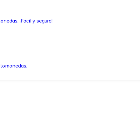
onedas. ¡Fácil y seguro!
iptomonedas.
o.