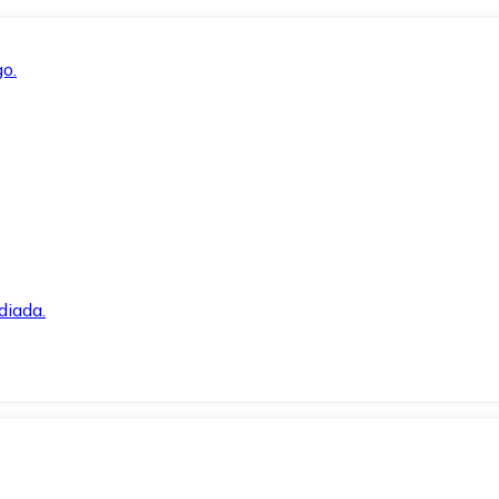
o.
diada.