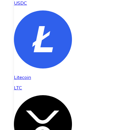
USDC
Litecoin
LTC