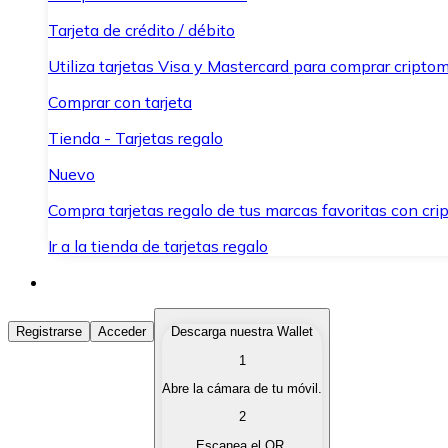
Tarjeta de crédito / débito
Utiliza tarjetas Visa y Mastercard para comprar criptom
Comprar con tarjeta
Tienda - Tarjetas regalo
Nuevo
Compra tarjetas regalo de tus marcas favoritas con cr
Ir a la tienda de tarjetas regalo
Comprar Criptomonedas
Registrarse
Acceder
Descarga nuestra Wallet
1
Compra criptomonedas con diferentes métodos de pag
Abre la cámara de tu móvil.
Vender Criptomonedas
2
Vende tus criptomonedas de forma rápida y segura.
Escanea el QR.