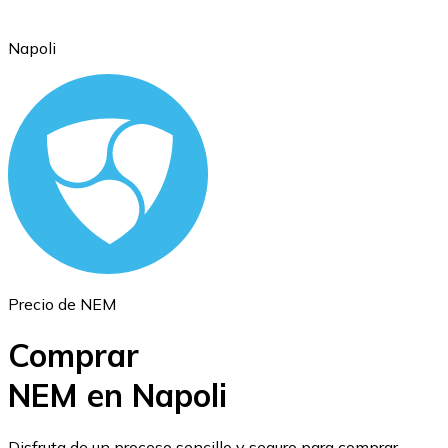
Napoli
Ethereum
ETH
Precio de NEM
Comprar
NEM en Napoli
USD Coin
Disfruta de un proceso sencillo y seguro para comprar,