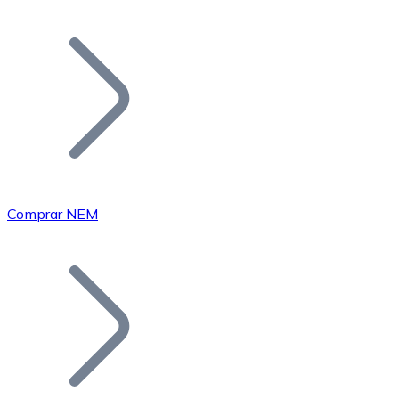
Listar Token
Añade tu proyecto a nuestro ecosistema.
Comprar NEM
Bitcoin
BTC