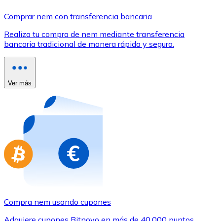
Comprar con Transferencia
Comprar nem con transferencia bancaria
Tarjeta de crédito / débito
Realiza tu compra de nem mediante transferencia
Utiliza tarjetas Visa y Mastercard para comprar criptom
bancaria tradicional de manera rápida y segura.
Comprar con tarjeta
Tienda - Tarjetas regalo
Ver más
Nuevo
Compra tarjetas regalo de tus marcas favoritas con cr
Ir a la tienda de tarjetas regalo
Compra nem usando cupones
Adquiere cupones Bitnovo en más de 40.000 puntos