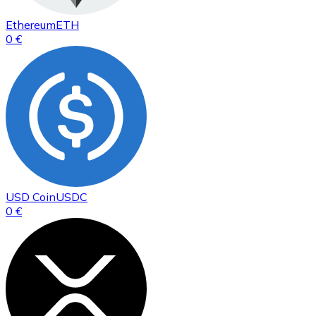
Ethereum
ETH
0 €
USD Coin
USDC
0 €