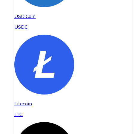
USD Coin
USDC
Litecoin
LTC