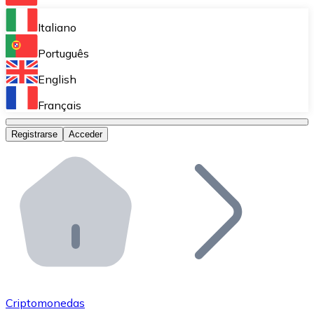
Bitnovo Ramp
Italiano
Integra nuestra solución en tu plataforma.
Português
Bitnovo Giftcards
English
Vende nuestras tarjetas regalo en tu negocio.
Français
Bitnovo OTC
Registrarse
Acceder
Realiza operaciones de gran volumen.
Bitnovo ATM
Integra un ATM Bitnovo en tu negocio y permite que t
Bitnovo API
Integra nuestra API en tu ecosistema.
Conviértete en Distribuidor
Únete a nuestra red de distribuidores.
Criptomonedas