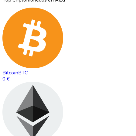
Bitcoin
BTC
0 €