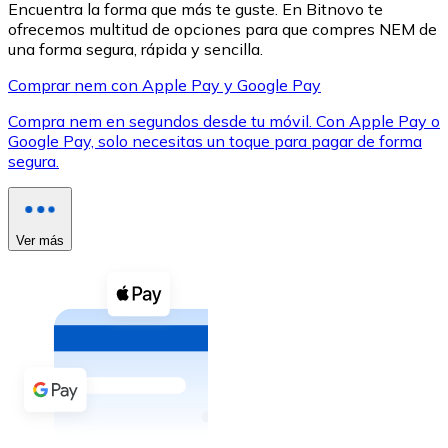
Encuentra la forma que más te guste. En Bitnovo te
ofrecemos multitud de opciones para que compres NEM de
una forma segura, rápida y sencilla.
Comprar nem con Apple Pay y Google Pay
Compra nem en segundos desde tu móvil. Con Apple Pay o
XRP
Google Pay, solo necesitas un toque para pagar de forma
segura.
XRP
Ver más
Ver todo
Efectivo
Compra criptomonedas con efectivo en tu tienda más 
Comprar con efectivo
Transferencia SEPA
Añade fondos a tu cuenta Bitnovo o realiza compras di