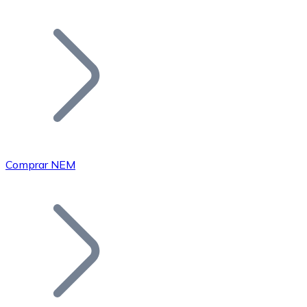
Listar Token
Añade tu proyecto a nuestro ecosistema.
Comprar NEM
Bitcoin
BTC