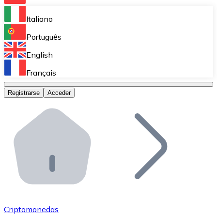
Bitnovo Ramp
Italiano
Integra nuestra solución en tu plataforma.
Português
Bitnovo Giftcards
English
Vende nuestras tarjetas regalo en tu negocio.
Français
Bitnovo OTC
Registrarse
Acceder
Realiza operaciones de gran volumen.
Bitnovo ATM
Integra un ATM Bitnovo en tu negocio y permite que t
Bitnovo API
Integra nuestra API en tu ecosistema.
Conviértete en Distribuidor
Únete a nuestra red de distribuidores.
Criptomonedas