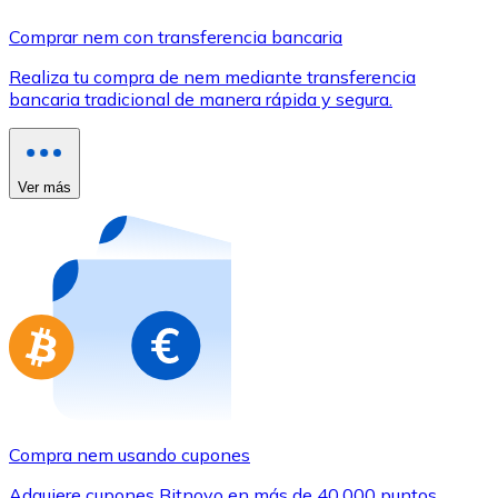
Comprar con Transferencia
Comprar nem con transferencia bancaria
Tarjeta de crédito / débito
Realiza tu compra de nem mediante transferencia
Utiliza tarjetas Visa y Mastercard para comprar criptom
bancaria tradicional de manera rápida y segura.
Comprar con tarjeta
Tienda - Tarjetas regalo
Ver más
Nuevo
Compra tarjetas regalo de tus marcas favoritas con cr
Ir a la tienda de tarjetas regalo
Compra nem usando cupones
Adquiere cupones Bitnovo en más de 40.000 puntos