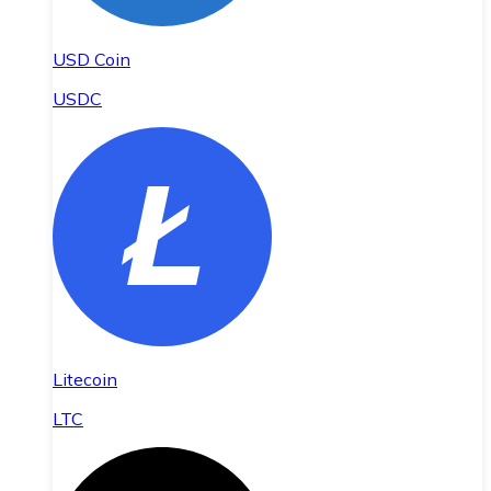
USD Coin
USDC
Litecoin
LTC