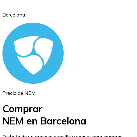
Barcelona
Ethereum
ETH
Precio de NEM
Comprar
NEM en Barcelona
USD Coin
Disfruta de un proceso sencillo y seguro para comprar,