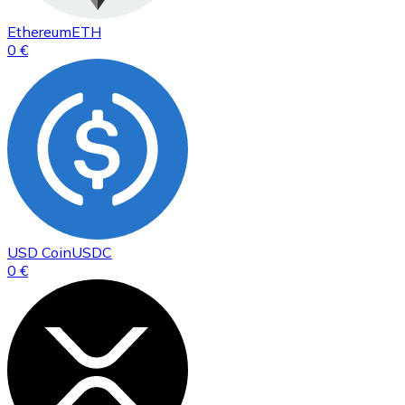
Ethereum
ETH
0 €
USD Coin
USDC
0 €