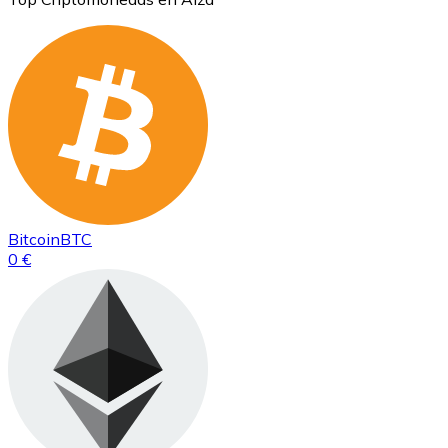
Bitcoin
BTC
0 €