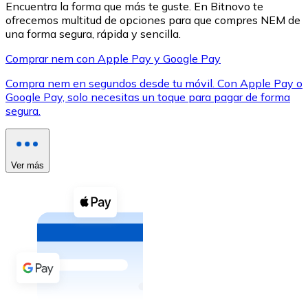
Encuentra la forma que más te guste. En Bitnovo te
ofrecemos multitud de opciones para que compres NEM de
una forma segura, rápida y sencilla.
Comprar nem con Apple Pay y Google Pay
Compra nem en segundos desde tu móvil. Con Apple Pay o
XRP
Google Pay, solo necesitas un toque para pagar de forma
segura.
XRP
Ver más
Ver todo
Efectivo
Compra criptomonedas con efectivo en tu tienda más 
Comprar con efectivo
Transferencia SEPA
Añade fondos a tu cuenta Bitnovo o realiza compras di