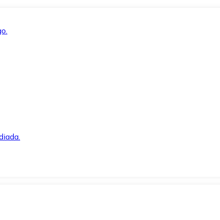
o.
diada.