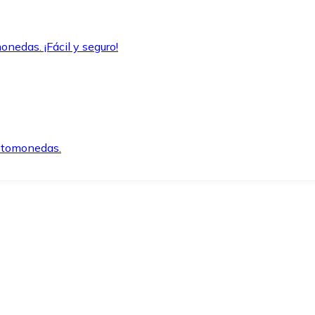
onedas. ¡Fácil y seguro!
iptomonedas.
o.