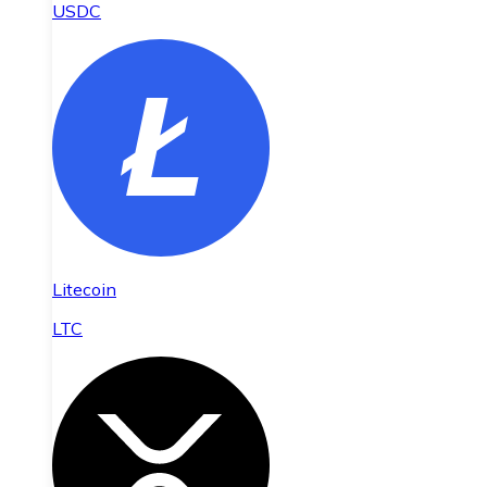
USDC
Litecoin
LTC