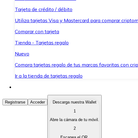
Tarjeta de crédito / débito
Utiliza tarjetas Visa y Mastercard para comprar criptom
Comprar con tarjeta
Tienda - Tarjetas regalo
Nuevo
Compra tarjetas regalo de tus marcas favoritas con cr
Ir a la tienda de tarjetas regalo
Comprar Criptomonedas
Registrarse
Acceder
Descarga nuestra Wallet
1
Compra criptomonedas con diferentes métodos de pag
Abre la cámara de tu móvil.
Vender Criptomonedas
2
Vende tus criptomonedas de forma rápida y segura.
Escanea el QR.