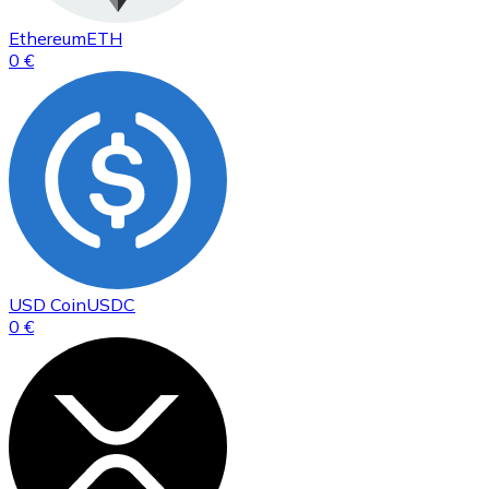
Ethereum
ETH
0 €
USD Coin
USDC
0 €