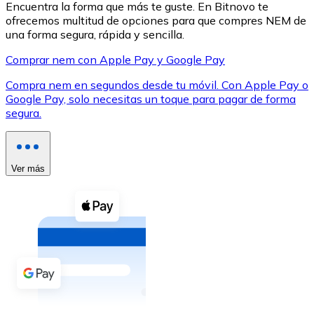
Encuentra la forma que más te guste. En Bitnovo te
ofrecemos multitud de opciones para que compres NEM de
una forma segura, rápida y sencilla.
Comprar nem con Apple Pay y Google Pay
Compra nem en segundos desde tu móvil. Con Apple Pay o
XRP
Google Pay, solo necesitas un toque para pagar de forma
segura.
XRP
Ver más
Ver todo
Efectivo
Compra criptomonedas con efectivo en tu tienda más 
Comprar con efectivo
Transferencia SEPA
Añade fondos a tu cuenta Bitnovo o realiza compras di