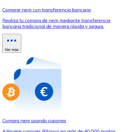
Comprar con Transferencia
Comprar nem con transferencia bancaria
Tarjeta de crédito / débito
Realiza tu compra de nem mediante transferencia
Utiliza tarjetas Visa y Mastercard para comprar criptom
bancaria tradicional de manera rápida y segura.
Comprar con tarjeta
Tienda - Tarjetas regalo
Ver más
Nuevo
Compra tarjetas regalo de tus marcas favoritas con cr
Ir a la tienda de tarjetas regalo
Compra nem usando cupones
Adquiere cupones Bitnovo en más de 40.000 puntos