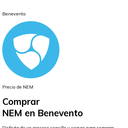
Benevento
Ethereum
ETH
Precio de NEM
Comprar
NEM en Benevento
USD Coin
Disfruta de un proceso sencillo y seguro para comprar,