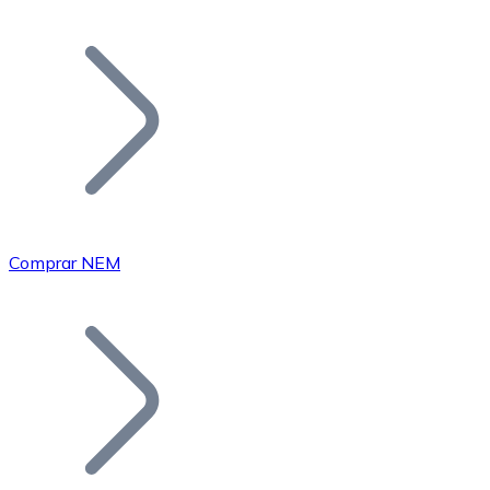
Listar Token
Añade tu proyecto a nuestro ecosistema.
Comprar NEM
Bitcoin
BTC