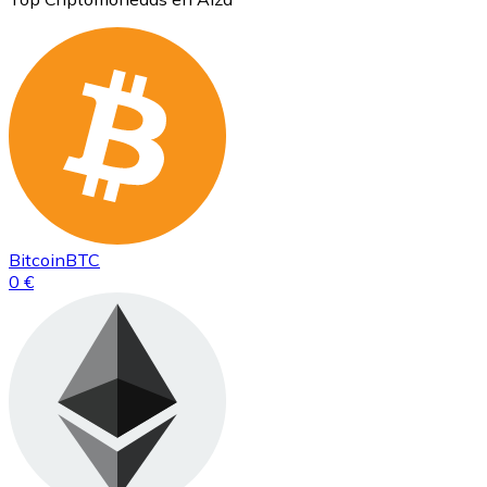
Bitcoin
BTC
0 €