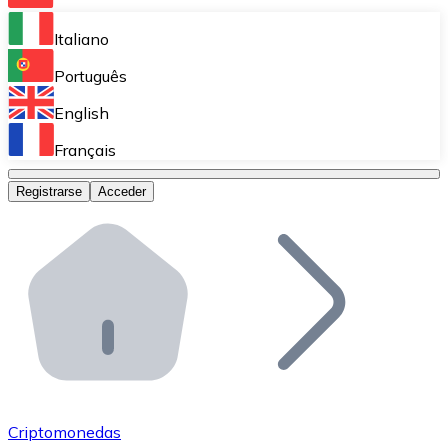
Bitnovo Ramp
Italiano
Integra nuestra solución en tu plataforma.
Português
Bitnovo Giftcards
English
Vende nuestras tarjetas regalo en tu negocio.
Français
Bitnovo OTC
Registrarse
Acceder
Realiza operaciones de gran volumen.
Bitnovo ATM
Integra un ATM Bitnovo en tu negocio y permite que t
Bitnovo API
Integra nuestra API en tu ecosistema.
Conviértete en Distribuidor
Únete a nuestra red de distribuidores.
Criptomonedas