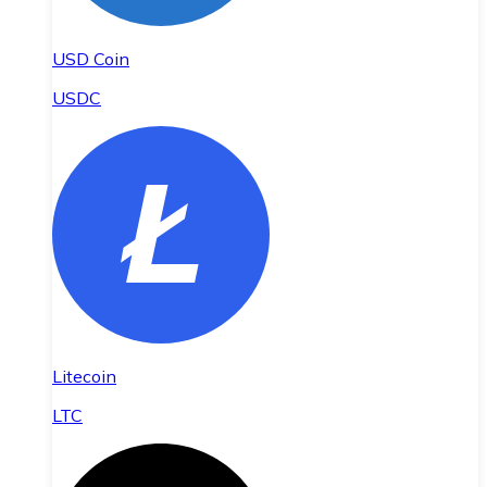
USD Coin
USDC
Litecoin
LTC