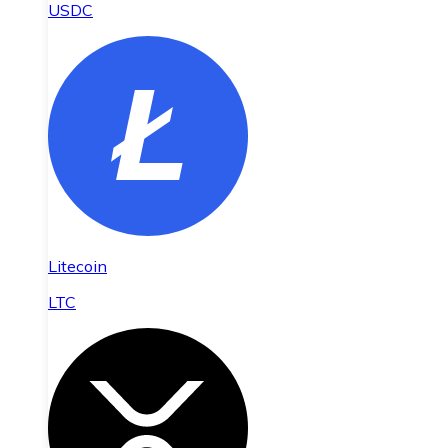
USDC
Litecoin
LTC