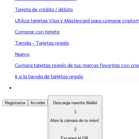
Tarjeta de crédito / débito
Utiliza tarjetas Visa y Mastercard para comprar criptom
Comprar con tarjeta
Tienda - Tarjetas regalo
Nuevo
Compra tarjetas regalo de tus marcas favoritas con cr
Ir a la tienda de tarjetas regalo
Comprar Criptomonedas
Registrarse
Acceder
Descarga nuestra Wallet
1
Compra criptomonedas con diferentes métodos de pag
Abre la cámara de tu móvil.
Vender Criptomonedas
2
Vende tus criptomonedas de forma rápida y segura.
Escanea el QR.