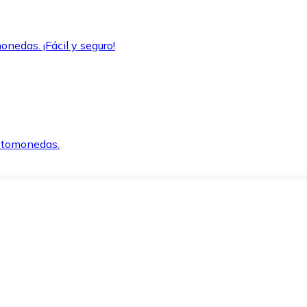
onedas. ¡Fácil y seguro!
iptomonedas.
o.