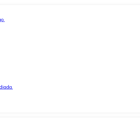
o.
diada.