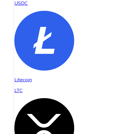
USDC
Litecoin
LTC