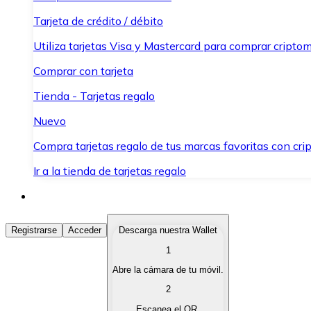
Tarjeta de crédito / débito
Utiliza tarjetas Visa y Mastercard para comprar criptom
Comprar con tarjeta
Tienda - Tarjetas regalo
Nuevo
Compra tarjetas regalo de tus marcas favoritas con cr
Ir a la tienda de tarjetas regalo
Comprar Criptomonedas
Registrarse
Acceder
Descarga nuestra Wallet
1
Compra criptomonedas con diferentes métodos de pag
Abre la cámara de tu móvil.
Vender Criptomonedas
2
Vende tus criptomonedas de forma rápida y segura.
Escanea el QR.