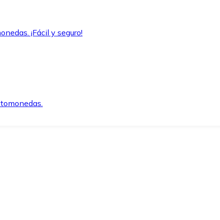
onedas. ¡Fácil y seguro!
iptomonedas.
o.