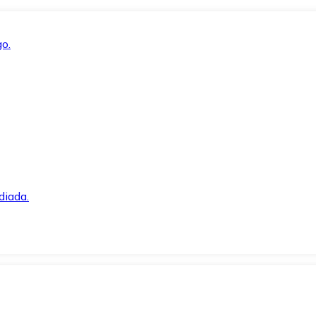
o.
diada.