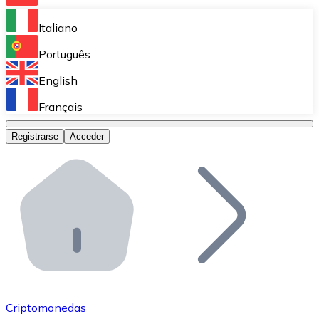
Bitnovo Ramp
Italiano
Integra nuestra solución en tu plataforma.
Português
Bitnovo Giftcards
English
Vende nuestras tarjetas regalo en tu negocio.
Français
Bitnovo OTC
Registrarse
Acceder
Realiza operaciones de gran volumen.
Bitnovo ATM
Integra un ATM Bitnovo en tu negocio y permite que t
Bitnovo API
Integra nuestra API en tu ecosistema.
Conviértete en Distribuidor
Únete a nuestra red de distribuidores.
Criptomonedas