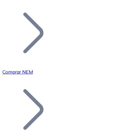
Listar Token
Añade tu proyecto a nuestro ecosistema.
Comprar NEM
Bitcoin
BTC