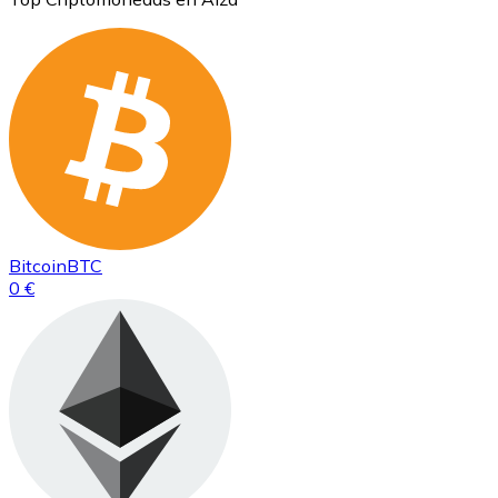
Bitcoin
BTC
0 €