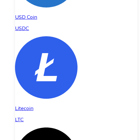
USD Coin
USDC
Litecoin
LTC