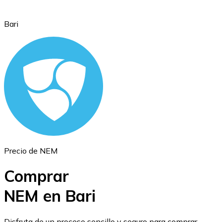
Bari
Ethereum
ETH
Precio de NEM
Comprar
NEM en Bari
USD Coin
Disfruta de un proceso sencillo y seguro para comprar,