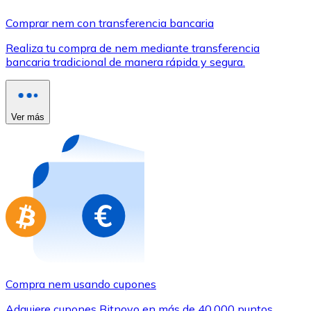
Comprar con Transferencia
Comprar nem con transferencia bancaria
Tarjeta de crédito / débito
Realiza tu compra de nem mediante transferencia
Utiliza tarjetas Visa y Mastercard para comprar criptom
bancaria tradicional de manera rápida y segura.
Comprar con tarjeta
Tienda - Tarjetas regalo
Ver más
Nuevo
Compra tarjetas regalo de tus marcas favoritas con cr
Ir a la tienda de tarjetas regalo
Compra nem usando cupones
Adquiere cupones Bitnovo en más de 40.000 puntos