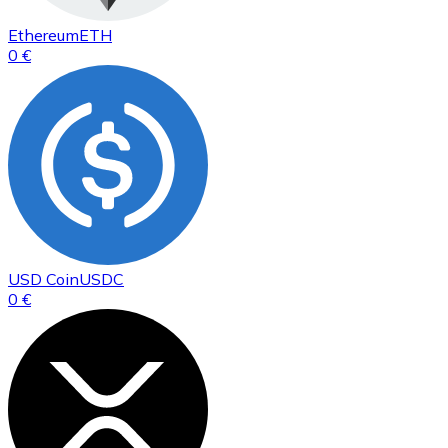
Ethereum
ETH
0 €
USD Coin
USDC
0 €