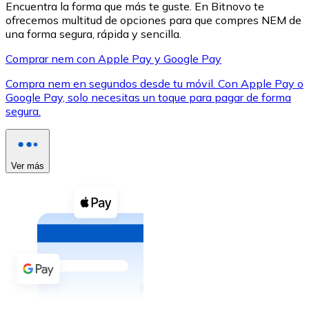
Encuentra la forma que más te guste. En Bitnovo te
ofrecemos multitud de opciones para que compres NEM de
una forma segura, rápida y sencilla.
Comprar nem con Apple Pay y Google Pay
Compra nem en segundos desde tu móvil. Con Apple Pay o
XRP
Google Pay, solo necesitas un toque para pagar de forma
segura.
XRP
Ver más
Ver todo
Efectivo
Compra criptomonedas con efectivo en tu tienda más 
Comprar con efectivo
Transferencia SEPA
Añade fondos a tu cuenta Bitnovo o realiza compras di